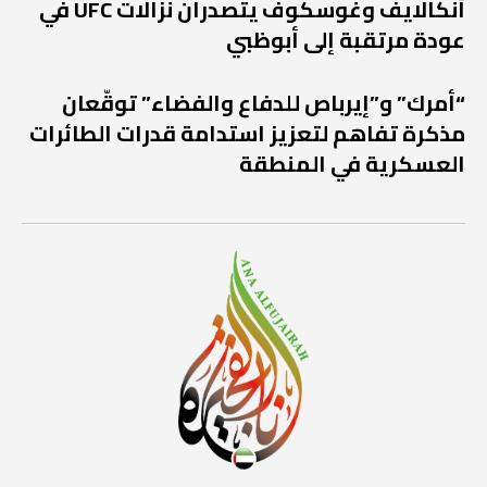
أنكالايف وغوسكوف يتصدران نزالات UFC في
عودة مرتقبة إلى أبوظبي
“أمرك” و”إيرباص للدفاع والفضاء” توقّعان
مذكرة تفاهم لتعزيز استدامة قدرات الطائرات
العسكرية في المنطقة