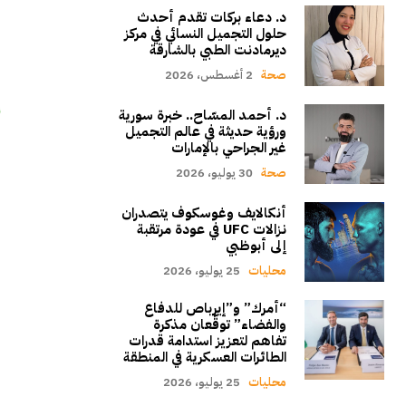
د. دعاء بركات تقدم أحدث
حلول التجميل النسائي في مركز
ديرمادنت الطبي بالشارقة
صحة
2 أغسطس، 2026
د. أحمد المسّاح.. خبرة سورية
ورؤية حديثة في عالم التجميل
غير الجراحي بالإمارات
صحة
30 يوليو، 2026
أنكالايف وغوسكوف يتصدران
نزالات UFC في عودة مرتقبة
إلى أبوظبي
محليات
25 يوليو، 2026
“أمرك” و”إيرباص للدفاع
والفضاء” توقّعان مذكرة
تفاهم لتعزيز استدامة قدرات
الطائرات العسكرية في المنطقة
محليات
25 يوليو، 2026