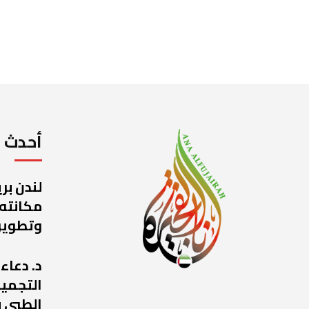
أحدث ا
لندن بر
مكانته
وتطوير
د. دعاء
التجميل
الطبي ب