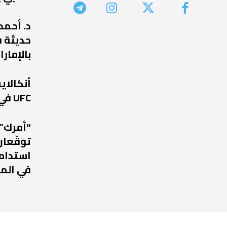
د. أحمد
حديثة ف
بالإمارا
أنكالا
UFC في عودة مرتقبة إلى أبوظبي
“أمرك” 
توقّعان
استدامة
في الم