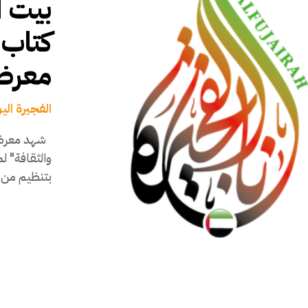
بيت ا
كتاب 
معرض 
الفجيرة الي
شهد معرض 
والثقافة" ل
بتنظيم من ب