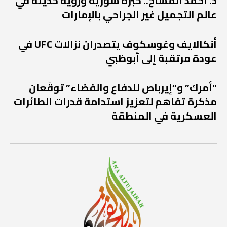
د. أحمد المسّاح.. خبرة سورية ورؤية حديثة في
عالم التجميل غير الجراحي بالإمارات
أنكالايف وغوسكوف يتصدران نزالات UFC في
عودة مرتقبة إلى أبوظبي
“أمرك” و”إيرباص للدفاع والفضاء” توقّعان
مذكرة تفاهم لتعزيز استدامة قدرات الطائرات
العسكرية في المنطقة