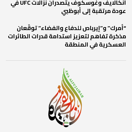
أنكالايف وغوسكوف يتصدران نزالات UFC في
عودة مرتقبة إلى أبوظبي
“أمرك” و”إيرباص للدفاع والفضاء” توقّعان
مذكرة تفاهم لتعزيز استدامة قدرات الطائرات
العسكرية في المنطقة