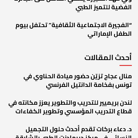
الفضية للتميز الطبي
“الفجيرة الاجتماعية الثقافية” تحتفل بيوم
الطفل الإماراتي
أحدث المقالات
منال عجاج تزيّن حضور ميادة الحناوي في
تونس بفخامة الدانتيل الفرنسي
لندن بريميير للتدريب والتطوير يعزز مكانته في
قطاع التدريب المؤسسي وتطوير الكفاءات
د. دعاء بركات تقدم أحدث حلول التجميل
النسائي في مركز ديرمادنت الطبي بالشارقة