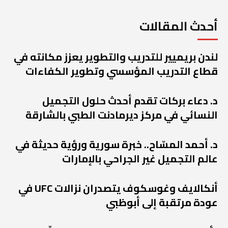
أحدث المقالات
لندن بريميير للتدريب والتطوير يعزز مكانته في
قطاع التدريب المؤسسي وتطوير الكفاءات
د. دعاء بركات تقدم أحدث حلول التجميل
النسائي في مركز ديرمادنت الطبي بالشارقة
د. أحمد المسّاح.. خبرة سورية ورؤية حديثة في
عالم التجميل غير الجراحي بالإمارات
أنكالايف وغوسكوف يتصدران نزالات UFC في
عودة مرتقبة إلى أبوظبي