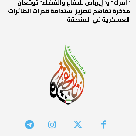
“أمرك” و”إيرباص للدفاع والفضاء” توقّعان
مذكرة تفاهم لتعزيز استدامة قدرات الطائرات
العسكرية في المنطقة