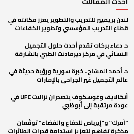
أحدث المقالات
لندن بريميير للتدريب والتطوير يعزز مكانته في
قطاع التدريب المؤسسي وتطوير الكفاءات
د. دعاء بركات تقدم أحدث حلول التجميل
النسائي في مركز ديرمادنت الطبي بالشارقة
د. أحمد المسّاح.. خبرة سورية ورؤية حديثة في
عالم التجميل غير الجراحي بالإمارات
أنكالايف وغوسكوف يتصدران نزالات UFC في
عودة مرتقبة إلى أبوظبي
“أمرك” و”إيرباص للدفاع والفضاء” توقّعان
مذكرة تفاهم لتعزيز استدامة قدرات الطائرات