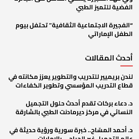
الفضية للتميز الطبي
“الفجيرة الاجتماعية الثقافية” تحتفل بيوم
الطفل الإماراتي
أحدث المقالات
لندن بريميير للتدريب والتطوير يعزز مكانته في
قطاع التدريب المؤسسي وتطوير الكفاءات
د. دعاء بركات تقدم أحدث حلول التجميل
النسائي في مركز ديرمادنت الطبي بالشارقة
د. أحمد المسّاح.. خبرة سورية ورؤية حديثة في
عالم التجميل غير الجراحي بالإمارات