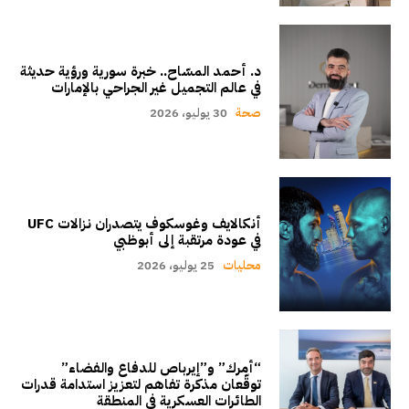
د. أحمد المسّاح.. خبرة سورية ورؤية حديثة
في عالم التجميل غير الجراحي بالإمارات
صحة
30 يوليو، 2026
أنكالايف وغوسكوف يتصدران نزالات UFC
في عودة مرتقبة إلى أبوظبي
محليات
25 يوليو، 2026
“أمرك” و”إيرباص للدفاع والفضاء”
توقّعان مذكرة تفاهم لتعزيز استدامة قدرات
الطائرات العسكرية في المنطقة