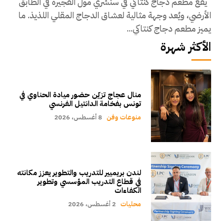
يقع مطعم دجاج كنتاكي في سنشري مول الفجيرة في الطابق
الأرضي، ويُعد وجهة مثالية لعشاق الدجاج المقلي اللذيذ. ما
يميز مطعم دجاج كنتاكي...
الأكثر شهرة
منال عجاج تزيّن حضور ميادة الحناوي في
تونس بفخامة الدانتيل الفرنسي
منوعات وفن
8 أغسطس، 2026
لندن بريميير للتدريب والتطوير يعزز مكانته
في قطاع التدريب المؤسسي وتطوير
الكفاءات
محليات
2 أغسطس، 2026