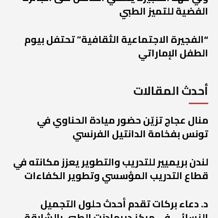
الفضية للتميز الطبي
“الفجيرة الاجتماعية الثقافية” تحتفل بيوم
الطفل الإماراتي
أحدث المقالات
منال عجاج تزيّن حضور ميادة الحناوي في
تونس بفخامة الدانتيل الفرنسي
لندن بريميير للتدريب والتطوير يعزز مكانته في
قطاع التدريب المؤسسي وتطوير الكفاءات
د. دعاء بركات تقدم أحدث حلول التجميل
النسائي في مركز ديرمادنت الطبي بالشارقة