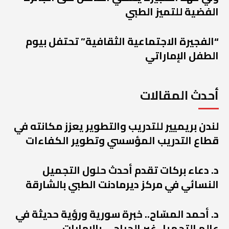
الفضية للتميز الطبي
“الفجيرة الاجتماعية الثقافية” تحتفل بيوم
الطفل الإماراتي
أحدث المقالات
لندن بريميير للتدريب والتطوير يعزز مكانته في
قطاع التدريب المؤسسي وتطوير الكفاءات
د. دعاء بركات تقدم أحدث حلول التجميل
النسائي في مركز ديرمادنت الطبي بالشارقة
د. أحمد المسّاح.. خبرة سورية ورؤية حديثة في
عالم التجميل غير الجراحي بالإمارات