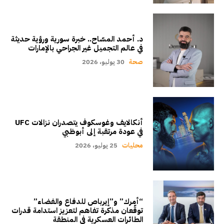
د. أحمد المسّاح.. خبرة سورية ورؤية حديثة
في عالم التجميل غير الجراحي بالإمارات
صحة
30 يوليو، 2026
أنكالايف وغوسكوف يتصدران نزالات UFC
في عودة مرتقبة إلى أبوظبي
محليات
25 يوليو، 2026
“أمرك” و”إيرباص للدفاع والفضاء”
توقّعان مذكرة تفاهم لتعزيز استدامة قدرات
الطائرات العسكرية في المنطقة