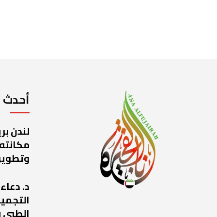
أحدث ا
لندن بر
مكانته
وتطوير
د. دعاء
التجميل
الطبي ب