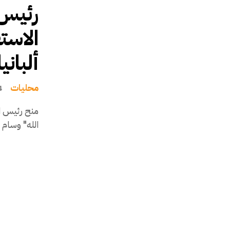
رئيس 
الاست
ألبانيا
محليات
24 ي
منح رئيس ا
الله" وسام ا