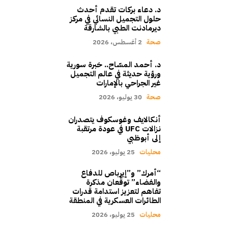
د. دعاء بركات تقدم أحدث
حلول التجميل النسائي في مركز
ديرمادنت الطبي بالشارقة
صحة
2 أغسطس، 2026
د. أحمد المسّاح.. خبرة سورية
ورؤية حديثة في عالم التجميل
غير الجراحي بالإمارات
صحة
30 يوليو، 2026
أنكالايف وغوسكوف يتصدران
نزالات UFC في عودة مرتقبة
إلى أبوظبي
محليات
25 يوليو، 2026
“أمرك” و”إيرباص للدفاع
والفضاء” توقّعان مذكرة
تفاهم لتعزيز استدامة قدرات
الطائرات العسكرية في المنطقة
محليات
25 يوليو، 2026