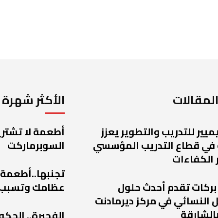
لمقالات
الأكثر شهرة
يميير للتدريب والتطوير يعزز
أطعمة لا تشتريه
 في قطاع التدريب المؤسسي
السوبرماركت
 الكفاءات
تجنبها..أطعمة
 بركات تقدم أحدث حلول
عظامك وتسبب
 النسائي في مركز ديرمادنت
الشارقة
الفجيرة.. الحكو