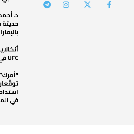
د. أحمد
حديثة ف
بالإمارا
أنكالا
UFC في عودة مرتقبة إلى أبوظبي
“أمرك” 
توقّعان
استدامة
في الم