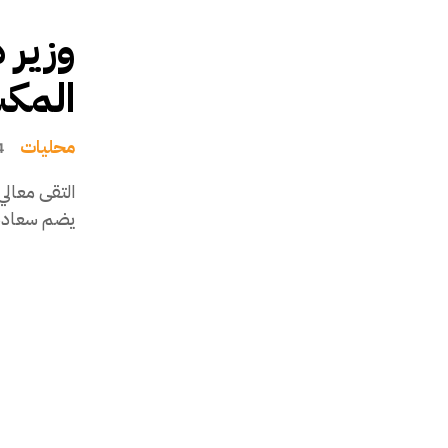
وزير 
المك
محليات
4 يونيو
التقى معالي
يضم سعادة ال