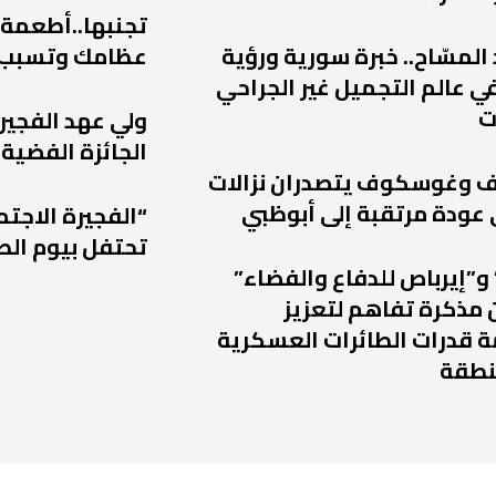
تجنبها..أطعمة
 المسّاح.. خبرة سورية ورؤية
عظامك وتسبب
ي عالم التجميل غير الجراحي
ت
ولي عهد الفجير
الجائزة الفضية 
يف وغوسكوف يتصدران نزالات
“الفجيرة الاجتم
تحتفل بيوم الط
و”إيرباص للدفاع والفضاء”
 مذكرة تفاهم لتعزيز
 قدرات الطائرات العسكرية
نطقة