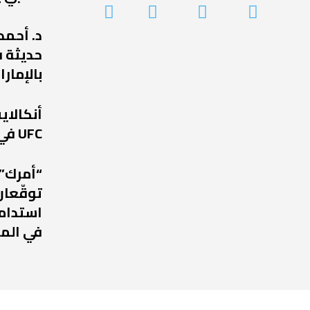
د. أحمد
حديثة ف
بالإمارا
أنكالا
UFC في عودة مرتقبة إلى أبوظبي
“أمرك” 
توقّعان
استدامة
في الم