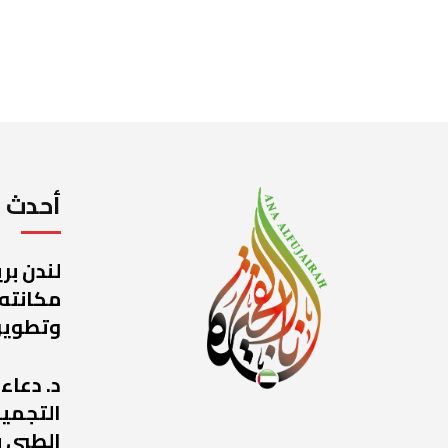
أحدث ا
لندن بر
مكانته
وتطوير
د. دعاء
التجميل
الطبي ب