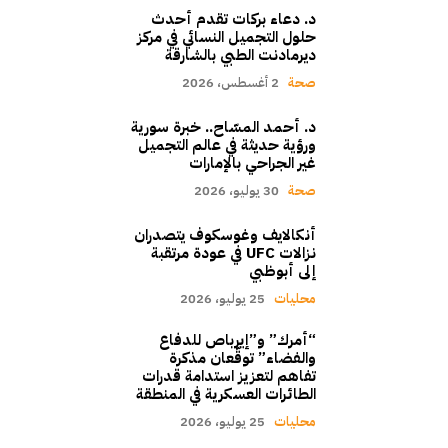
د. دعاء بركات تقدم أحدث
حلول التجميل النسائي في مركز
ديرمادنت الطبي بالشارقة
صحة
2 أغسطس، 2026
د. أحمد المسّاح.. خبرة سورية
ورؤية حديثة في عالم التجميل
غير الجراحي بالإمارات
صحة
30 يوليو، 2026
أنكالايف وغوسكوف يتصدران
نزالات UFC في عودة مرتقبة
إلى أبوظبي
محليات
25 يوليو، 2026
“أمرك” و”إيرباص للدفاع
والفضاء” توقّعان مذكرة
تفاهم لتعزيز استدامة قدرات
الطائرات العسكرية في المنطقة
محليات
25 يوليو، 2026