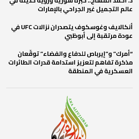
د. أحمد المسّاح.. خبرة سورية ورؤية حديثة في
عالم التجميل غير الجراحي بالإمارات
أنكالايف وغوسكوف يتصدران نزالات UFC في
عودة مرتقبة إلى أبوظبي
“أمرك” و”إيرباص للدفاع والفضاء” توقّعان
مذكرة تفاهم لتعزيز استدامة قدرات الطائرات
العسكرية في المنطقة