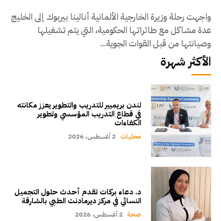
واجهت رحلة وزيرة الخارجية الألمانية أنالينا بيربوك إلى الخليج
عدة مشاكل مع طائراتها الحكومية، التي يتم تشغيلها
وصيانتها من قبل القوات الجوية...
الأكثر شهرة
لندن بريميير للتدريب والتطوير يعزز مكانته
في قطاع التدريب المؤسسي وتطوير
الكفاءات
محليات
2 أغسطس، 2026
د. دعاء بركات تقدم أحدث حلول التجميل
النسائي في مركز ديرمادنت الطبي بالشارقة
صحة
2 أغسطس، 2026