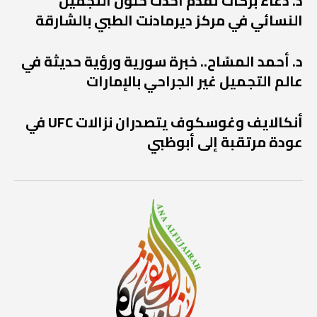
د. دعاء بركات تقدم أحدث حلول التجميل
النسائي في مركز ديرمادنت الطبي بالشارقة
د. أحمد المسّاح.. خبرة سورية ورؤية حديثة في
عالم التجميل غير الجراحي بالإمارات
أنكالايف وغوسكوف يتصدران نزالات UFC في
عودة مرتقبة إلى أبوظبي