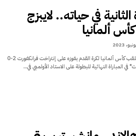
الثانية في حياته.. لايبزج
أس ألمانيا
توج لايبزج بلقب كأس ألمانيا لكرة القدم بفوزه على إنتراخت فرانكفورت 2-0
" في المباراة النهائية للبطولة على الاستاد الأولمبي في...
هالاند.. مانشستر سيتي