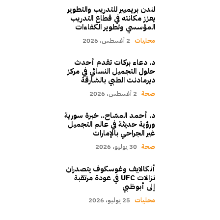
لندن بريميير للتدريب والتطوير
يعزز مكانته في قطاع التدريب
المؤسسي وتطوير الكفاءات
محليات
2 أغسطس، 2026
د. دعاء بركات تقدم أحدث
حلول التجميل النسائي في مركز
ديرمادنت الطبي بالشارقة
صحة
2 أغسطس، 2026
د. أحمد المسّاح.. خبرة سورية
ورؤية حديثة في عالم التجميل
غير الجراحي بالإمارات
صحة
30 يوليو، 2026
أنكالايف وغوسكوف يتصدران
نزالات UFC في عودة مرتقبة
إلى أبوظبي
محليات
25 يوليو، 2026