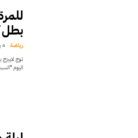
للمرة 
بطل ك
رياضة
4 يونيو، 2023
اليوم "السبت
ليلة 