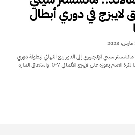
لايبزج في دوري أبطال
2
انشستر سيتي الإنجليزي إلى الدور ربع النهائي لبطولة دوري
أبطال أوروبا لكرة القدم بفوزه على لايبزج الألماني 7-0. واستفاق المارد