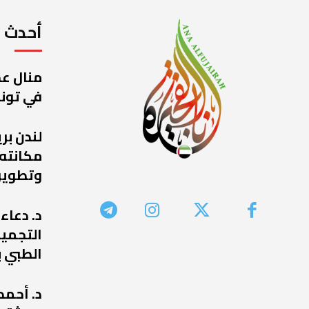
أحدث ا
منال عج
في تونس
لندن بر
مكانته
وتطوير
د. دعاء
التجميل
الطبي ب
د. أحمد