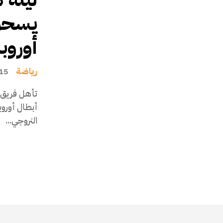
يسحق 
أوروبا
رياضة
15 مارس، 023
تأهل فريق م
النروجي...