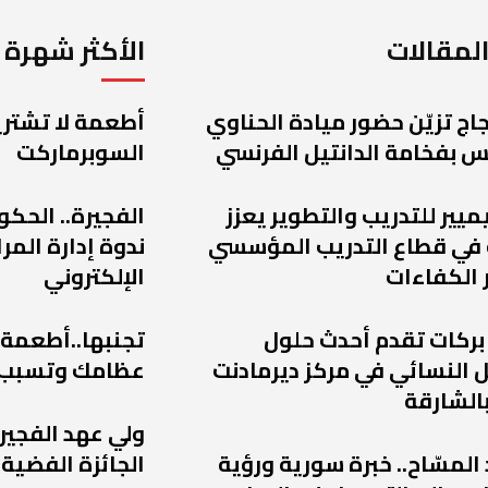
لمقالات
الأكثر شهرة
اج تزيّن حضور ميادة الحناوي
أطعمة لا تشتريه
 بفخامة الدانتيل الفرنسي
السوبرماركت
يميير للتدريب والتطوير يعزز
الفجيرة.. الحكو
 في قطاع التدريب المؤسسي
ندوة إدارة الم
 الكفاءات
الإلكتروني
 بركات تقدم أحدث حلول
تجنبها..أطعمة
 النسائي في مركز ديرمادنت
عظامك وتسبب
الشارقة
ولي عهد الفجير
 المسّاح.. خبرة سورية ورؤية
الجائزة الفضية 