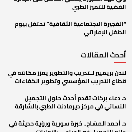
الفضية للتميز الطبي
“الفجيرة الاجتماعية الثقافية” تحتفل بيوم
الطفل الإماراتي
أحدث المقالات
لندن بريميير للتدريب والتطوير يعزز مكانته في
قطاع التدريب المؤسسي وتطوير الكفاءات
د. دعاء بركات تقدم أحدث حلول التجميل
النسائي في مركز ديرمادنت الطبي بالشارقة
د. أحمد المسّاح.. خبرة سورية ورؤية حديثة في
عالم التجميل غير الجراحي بالإمارات