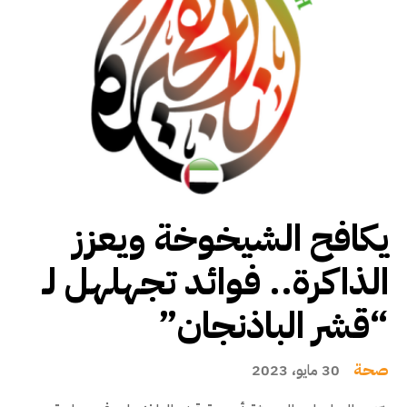
يكافح الشيخوخة ويعزز
الذاكرة.. فوائد تجهلهل لـ
“قشر الباذنجان”
صحة
30 مايو، 2023