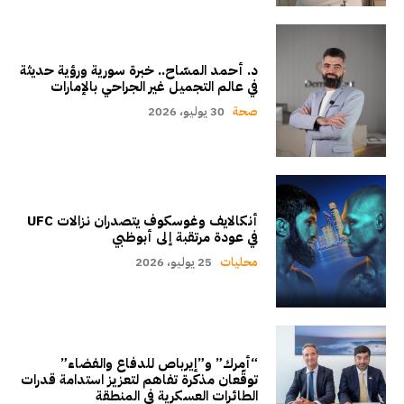
د. أحمد المسّاح.. خبرة سورية ورؤية حديثة
في عالم التجميل غير الجراحي بالإمارات
صحة
30 يوليو، 2026
أنكالايف وغوسكوف يتصدران نزالات UFC
في عودة مرتقبة إلى أبوظبي
محليات
25 يوليو، 2026
“أمرك” و”إيرباص للدفاع والفضاء”
توقّعان مذكرة تفاهم لتعزيز استدامة قدرات
الطائرات العسكرية في المنطقة