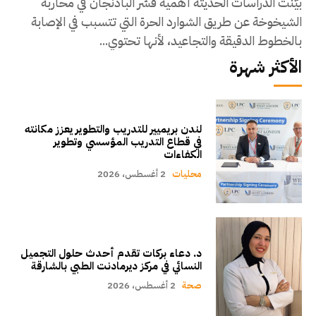
بيّنت الدراسات الحديثة أهمية قشر الباذنجان في محاربة
الشيخوخة عن طريق الشوارد الحرة التي تتسبب في الإصابة
بالخطوط الدقيقة والتجاعيد، لأنها تحتوي...
الأكثر شهرة
لندن بريميير للتدريب والتطوير يعزز مكانته
في قطاع التدريب المؤسسي وتطوير
الكفاءات
محليات
2 أغسطس، 2026
د. دعاء بركات تقدم أحدث حلول التجميل
النسائي في مركز ديرمادنت الطبي بالشارقة
صحة
2 أغسطس، 2026