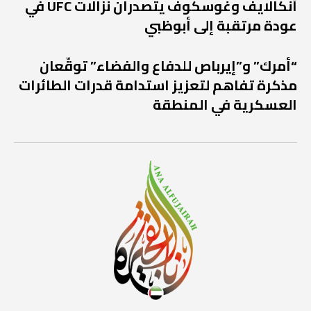
أنكالايف وغوسكوف يتصدران نزالات UFC في
عودة مرتقبة إلى أبوظبي
“أمرك” و”إيرباص للدفاع والفضاء” توقّعان
مذكرة تفاهم لتعزيز استدامة قدرات الطائرات
العسكرية في المنطقة