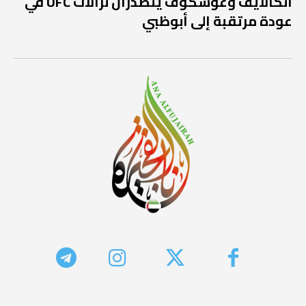
أنكالايف وغوسكوف يتصدران نزالات UFC في
عودة مرتقبة إلى أبوظبي