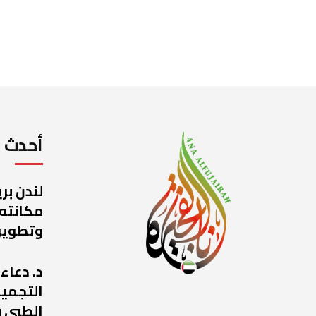
أحدث ا
لندن بر
مكانته
وتطوير
د. دعاء
التجميل
الطبي ب