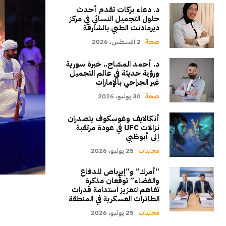
د. دعاء بركات تقدم أحدث
حلول التجميل النسائي في مركز
ديرمادنت الطبي بالشارقة
صحة
2 أغسطس، 2026
د. أحمد المسّاح.. خبرة سورية
ورؤية حديثة في عالم التجميل
غير الجراحي بالإمارات
صحة
30 يوليو، 2026
أنكالايف وغوسكوف يتصدران
نزالات UFC في عودة مرتقبة
إلى أبوظبي
محليات
25 يوليو، 2026
“أمرك” و”إيرباص للدفاع
والفضاء” توقّعان مذكرة
تفاهم لتعزيز استدامة قدرات
الطائرات العسكرية في المنطقة
محليات
25 يوليو، 2026