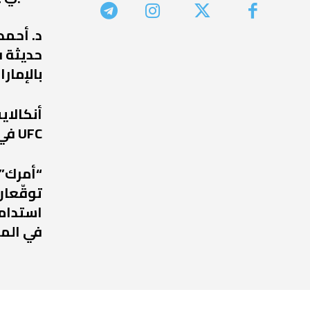
د. أحمد
حديثة ف
بالإمارا
أنكالا
UFC في عودة مرتقبة إلى أبوظبي
“أمرك” 
توقّعان
استدامة
في الم