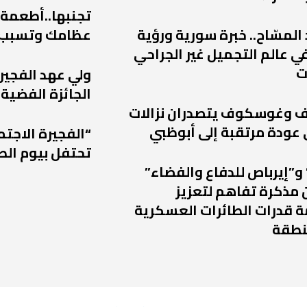
تجنبها..أطعمة
 المسّاح.. خبرة سورية ورؤية
عظامك وتسبب
ي عالم التجميل غير الجراحي
ت
ولي عهد الفجير
الجائزة الفضية 
يف وغوسكوف يتصدران نزالات
“الفجيرة الاجتم
تحتفل بيوم الط
و”إيرباص للدفاع والفضاء”
 مذكرة تفاهم لتعزيز
 قدرات الطائرات العسكرية
نطقة