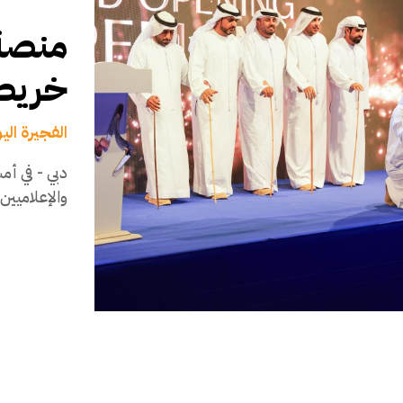
منصة 
خريطة
الفجيرة الي
دبي - في أم
والإعلاميين