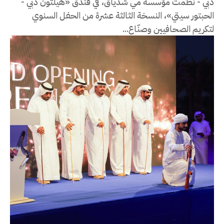
دبي - نظّمت مؤسسة مي شدياق، في فندق «هيلتون دبي -
الحبتور سيتي»، النسخة الثالثة عشرة من الحفل السنوي
لتكريم الصحافيين وصنّاع...