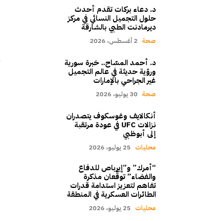
د. دعاء بركات تقدم أحدث
حلول التجميل النسائي في مركز
ديرمادنت الطبي بالشارقة
صحة
2 أغسطس، 2026
د. أحمد المسّاح.. خبرة سورية
ورؤية حديثة في عالم التجميل
غير الجراحي بالإمارات
صحة
30 يوليو، 2026
أنكالايف وغوسكوف يتصدران
نزالات UFC في عودة مرتقبة
إلى أبوظبي
محليات
25 يوليو، 2026
“أمرك” و”إيرباص للدفاع
والفضاء” توقّعان مذكرة
تفاهم لتعزيز استدامة قدرات
الطائرات العسكرية في المنطقة
محليات
25 يوليو، 2026