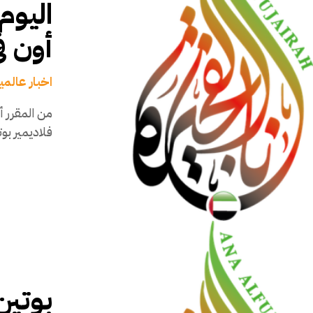
اليوم
أون ف
اخبار عالمي
من المقرر أ
فلاديمير بو
بوتين