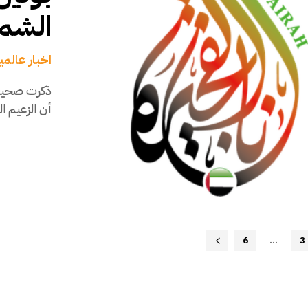
الشما
اخبار عالمي
ذكرت صحيفة 
أن الزعيم ا
6
...
3