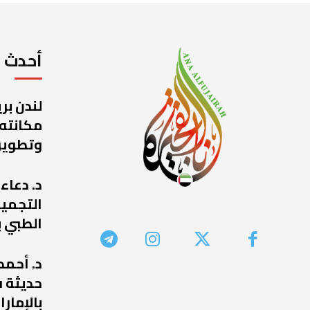
أحدث ا
لندن بر
مكانته
وتطوير
د. دعاء
التجميل
الطبي ب
د. أحمد
حديثة ف
بالإمارا