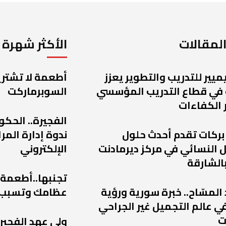
لمقالات
الأكثر شهرة
يميير للتدريب والتطوير يعزز
أطعمة لا تشتريه
 في قطاع التدريب المؤسسي
السوبرماركت
 الكفاءات
الفجيرة.. الحكو
 بركات تقدم أحدث حلول
ندوة إدارة الم
 النسائي في مركز ديرمادنت
الإلكتروني
الشارقة
تجنبها..أطعمة
 المسّاح.. خبرة سورية ورؤية
عظامك وتسبب
ي عالم التجميل غير الجراحي
ت
ولي عهد الفجير