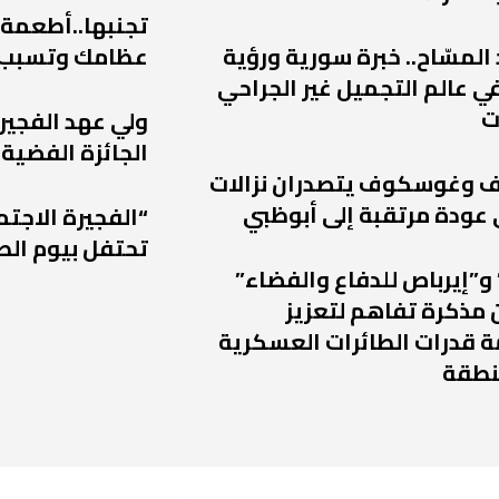
تجنبها..أطعمة
 المسّاح.. خبرة سورية ورؤية
عظامك وتسبب
ي عالم التجميل غير الجراحي
ت
ولي عهد الفجير
الجائزة الفضية 
يف وغوسكوف يتصدران نزالات
“الفجيرة الاجتم
تحتفل بيوم الط
و”إيرباص للدفاع والفضاء”
 مذكرة تفاهم لتعزيز
 قدرات الطائرات العسكرية
نطقة