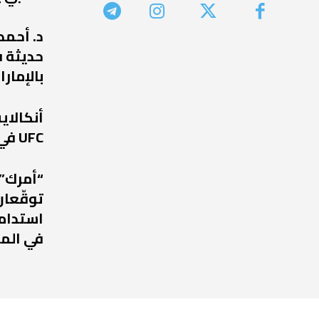
د. أحمد
حديثة ف
بالإمارا
أنكالا
UFC في عودة مرتقبة إلى أبوظبي
“أمرك” 
توقّعان
استدامة
في الم