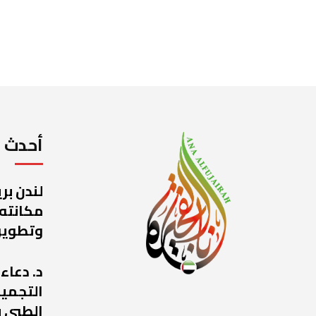
أحدث ا
لندن بر
مكانته
وتطوير
د. دعاء
التجميل
الطبي ب