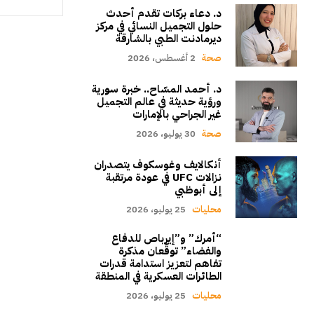
د. دعاء بركات تقدم أحدث
حلول التجميل النسائي في مركز
ديرمادنت الطبي بالشارقة
صحة
2 أغسطس، 2026
د. أحمد المسّاح.. خبرة سورية
ورؤية حديثة في عالم التجميل
غير الجراحي بالإمارات
صحة
30 يوليو، 2026
أنكالايف وغوسكوف يتصدران
نزالات UFC في عودة مرتقبة
إلى أبوظبي
محليات
25 يوليو، 2026
“أمرك” و”إيرباص للدفاع
والفضاء” توقّعان مذكرة
تفاهم لتعزيز استدامة قدرات
الطائرات العسكرية في المنطقة
محليات
25 يوليو، 2026