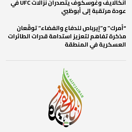
أنكالايف وغوسكوف يتصدران نزالات UFC في
عودة مرتقبة إلى أبوظبي
“أمرك” و”إيرباص للدفاع والفضاء” توقّعان
مذكرة تفاهم لتعزيز استدامة قدرات الطائرات
العسكرية في المنطقة