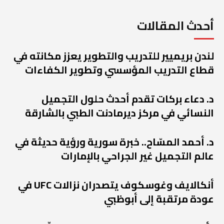
أحدث المقالات
لندن بريميير للتدريب والتطوير يعزز مكانته في
قطاع التدريب المؤسسي وتطوير الكفاءات
د. دعاء بركات تقدم أحدث حلول التجميل
النسائي في مركز ديرمادنت الطبي بالشارقة
د. أحمد المسّاح.. خبرة سورية ورؤية حديثة في
عالم التجميل غير الجراحي بالإمارات
أنكالايف وغوسكوف يتصدران نزالات UFC في
عودة مرتقبة إلى أبوظبي