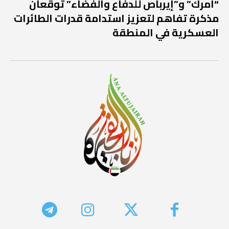
“أمرك” و”إيرباص للدفاع والفضاء” توقّعان
مذكرة تفاهم لتعزيز استدامة قدرات الطائرات
العسكرية في المنطقة