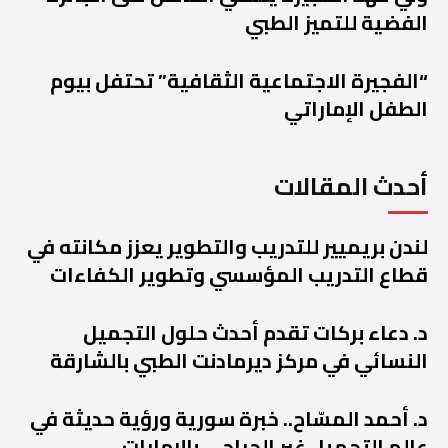
الفضية للتميز الطبي
“الفجيرة الاجتماعية الثقافية” تحتفل بيوم
الطفل الإماراتي
أحدث المقالات
لندن بريميير للتدريب والتطوير يعزز مكانته في
قطاع التدريب المؤسسي وتطوير الكفاءات
د. دعاء بركات تقدم أحدث حلول التجميل
النسائي في مركز ديرمادنت الطبي بالشارقة
د. أحمد المسّاح.. خبرة سورية ورؤية حديثة في
عالم التجميل غير الجراحي بالإمارات