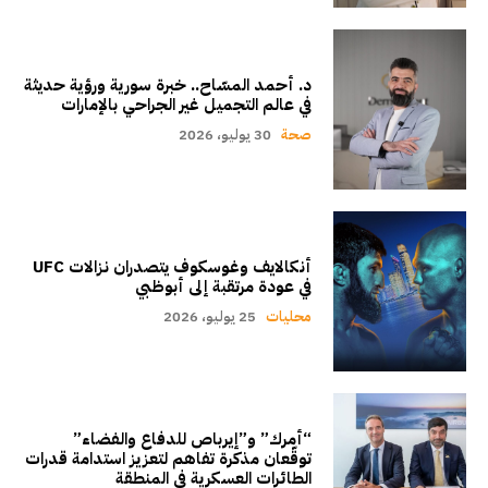
د. أحمد المسّاح.. خبرة سورية ورؤية حديثة
في عالم التجميل غير الجراحي بالإمارات
صحة
30 يوليو، 2026
أنكالايف وغوسكوف يتصدران نزالات UFC
في عودة مرتقبة إلى أبوظبي
محليات
25 يوليو، 2026
“أمرك” و”إيرباص للدفاع والفضاء”
توقّعان مذكرة تفاهم لتعزيز استدامة قدرات
الطائرات العسكرية في المنطقة