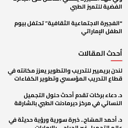
الفضية للتميز الطبي
“الفجيرة الاجتماعية الثقافية” تحتفل بيوم
الطفل الإماراتي
أحدث المقالات
لندن بريميير للتدريب والتطوير يعزز مكانته في
قطاع التدريب المؤسسي وتطوير الكفاءات
د. دعاء بركات تقدم أحدث حلول التجميل
النسائي في مركز ديرمادنت الطبي بالشارقة
د. أحمد المسّاح.. خبرة سورية ورؤية حديثة في
عالم التجميل غير الجراحي بالإمارات