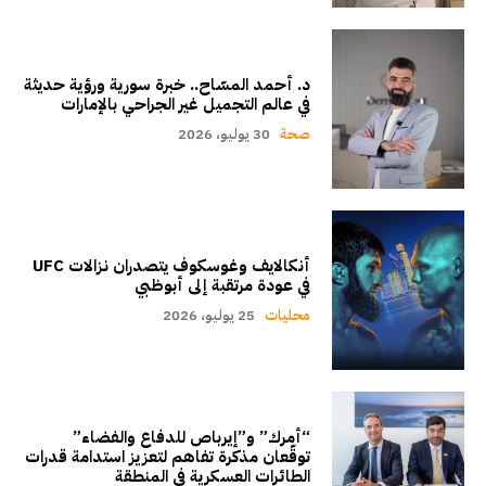
د. أحمد المسّاح.. خبرة سورية ورؤية حديثة
في عالم التجميل غير الجراحي بالإمارات
صحة
30 يوليو، 2026
أنكالايف وغوسكوف يتصدران نزالات UFC
في عودة مرتقبة إلى أبوظبي
محليات
25 يوليو، 2026
“أمرك” و”إيرباص للدفاع والفضاء”
توقّعان مذكرة تفاهم لتعزيز استدامة قدرات
الطائرات العسكرية في المنطقة