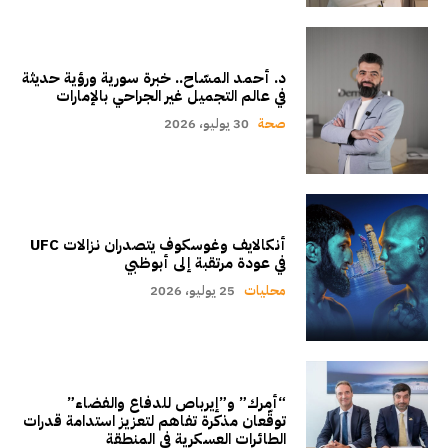
د. أحمد المسّاح.. خبرة سورية ورؤية حديثة
في عالم التجميل غير الجراحي بالإمارات
صحة
30 يوليو، 2026
أنكالايف وغوسكوف يتصدران نزالات UFC
في عودة مرتقبة إلى أبوظبي
محليات
25 يوليو، 2026
“أمرك” و”إيرباص للدفاع والفضاء”
توقّعان مذكرة تفاهم لتعزيز استدامة قدرات
الطائرات العسكرية في المنطقة