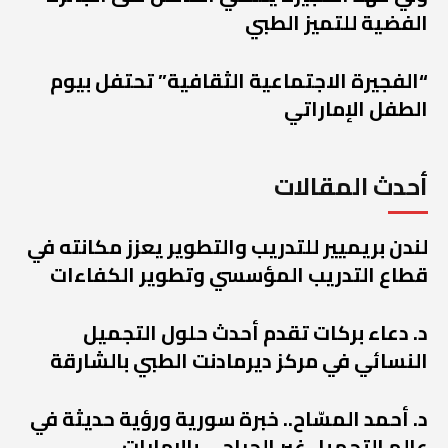
الفضية للتميز الطبي
“الفجيرة الاجتماعية الثقافية” تحتفل بيوم
الطفل الإماراتي
أحدث المقالات
لندن بريميير للتدريب والتطوير يعزز مكانته في
قطاع التدريب المؤسسي وتطوير الكفاءات
د. دعاء بركات تقدم أحدث حلول التجميل
النسائي في مركز ديرمادنت الطبي بالشارقة
د. أحمد المسّاح.. خبرة سورية ورؤية حديثة في
عالم التجميل غير الجراحي بالإمارات