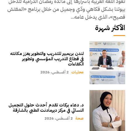
تعود اللغة العربية بأسرارها إلى مائدة رمضان الدرامية لتدخل
بيوتنا بشكل فكاهي ودّي وجميل من خلال برنامج «المفتش
فصيح»، الذي يدخل عامه...
الأكثر شهرة
لندن بريميير للتدريب والتطوير يعزز مكانته
في قطاع التدريب المؤسسي وتطوير
الكفاءات
محليات
2 أغسطس، 2026
د. دعاء بركات تقدم أحدث حلول التجميل
النسائي في مركز ديرمادنت الطبي بالشارقة
صحة
2 أغسطس، 2026