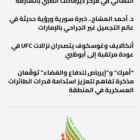
النسائي في مركز ديرمادنت الطبي بالشارقة
د. أحمد المسّاح.. خبرة سورية ورؤية حديثة في
عالم التجميل غير الجراحي بالإمارات
أنكالايف وغوسكوف يتصدران نزالات UFC في
عودة مرتقبة إلى أبوظبي
“أمرك” و”إيرباص للدفاع والفضاء” توقّعان
مذكرة تفاهم لتعزيز استدامة قدرات الطائرات
العسكرية في المنطقة