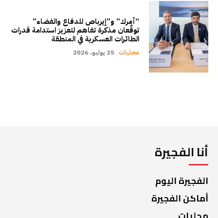
“أمرك” و”إيرباص للدفاع والفضاء”
توقّعان مذكرة تفاهم لتعزيز استدامة قدرات
الطائرات العسكرية في المنطقة
محليات
25 يوليو، 2026
أنا الفجيرة
الفجيرة اليوم
أماكن الفجيرة
محليات