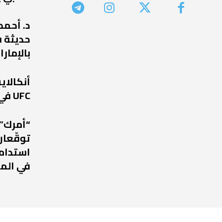
د. أحمد
حديثة ف
بالإمارا
أنكالا
UFC في عودة مرتقبة إلى أبوظبي
“أمرك” 
توقّعان
استدامة
في الم