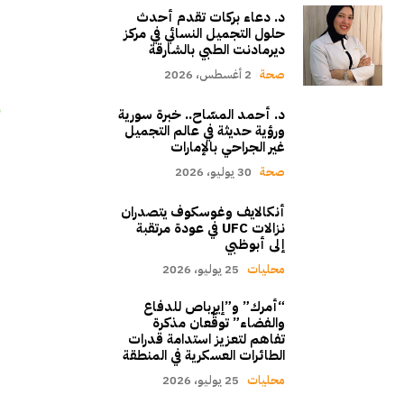
د. دعاء بركات تقدم أحدث
حلول التجميل النسائي في مركز
ديرمادنت الطبي بالشارقة
صحة
2 أغسطس، 2026
د. أحمد المسّاح.. خبرة سورية
ورؤية حديثة في عالم التجميل
غير الجراحي بالإمارات
صحة
30 يوليو، 2026
أنكالايف وغوسكوف يتصدران
نزالات UFC في عودة مرتقبة
إلى أبوظبي
محليات
25 يوليو، 2026
“أمرك” و”إيرباص للدفاع
والفضاء” توقّعان مذكرة
تفاهم لتعزيز استدامة قدرات
الطائرات العسكرية في المنطقة
محليات
25 يوليو، 2026