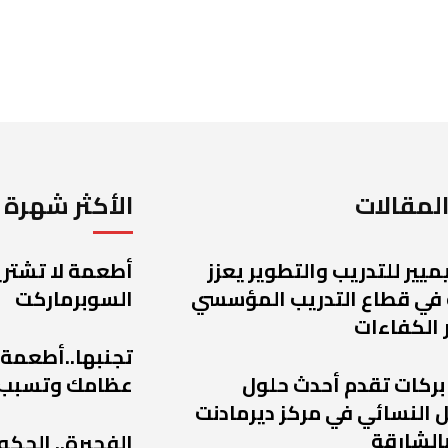
لمقالات
الأكثر شهرة
يميير للتدريب والتطوير يعزز
أطعمة لا تشتريه
 في قطاع التدريب المؤسسي
السوبرماركت
 الكفاءات
تجنبها..أطعمة
 بركات تقدم أحدث حلول
عظامك وتسبب
 النسائي في مركز ديرمادنت
الشارقة
الفجيرة.. الحكو