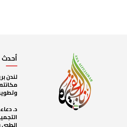
أحدث ا
لندن بر
مكانته
وتطوير
د. دعاء
التجميل
الطبي ب