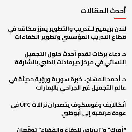
أحدث المقالات
لندن بريميير للتدريب والتطوير يعزز مكانته في
قطاع التدريب المؤسسي وتطوير الكفاءات
د. دعاء بركات تقدم أحدث حلول التجميل
النسائي في مركز ديرمادنت الطبي بالشارقة
د. أحمد المسّاح.. خبرة سورية ورؤية حديثة في
عالم التجميل غير الجراحي بالإمارات
أنكالايف وغوسكوف يتصدران نزالات UFC في
عودة مرتقبة إلى أبوظبي
“أمرك” و”إيرباص للدفاع والفضاء” توقّعان