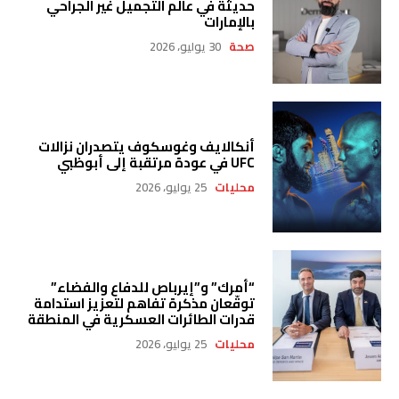
حديثة في عالم التجميل غير الجراحي
بالإمارات
صحة
30 يوليو، 2026
أنكالايف وغوسكوف يتصدران نزالات
UFC في عودة مرتقبة إلى أبوظبي
محليات
25 يوليو، 2026
“أمرك” و”إيرباص للدفاع والفضاء”
توقّعان مذكرة تفاهم لتعزيز استدامة
قدرات الطائرات العسكرية في المنطقة
محليات
25 يوليو، 2026