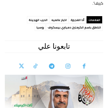
كييف”.
العلامات
أنا الفجيرة
اخبار عالميه
الحرب الهجينة
الناطق باسم الكرملين دميتري بيسكوف
روسيا
تابعونا علي