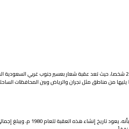
شهد يوم أمس طريق “عقبة شعار حادثا أليما راح ضحيته 20 شخصا، حيث تعد عقبة شعار بعسير جنوب غربي السعودي
 يليها من مناطق مثل نجران والرياض وبين المحافظات الساحل
ذكر المرشد السياحي والمهتم بالتاريخ في عسير فهد يصرح بأنه، يعود تاريخ إنشاء 