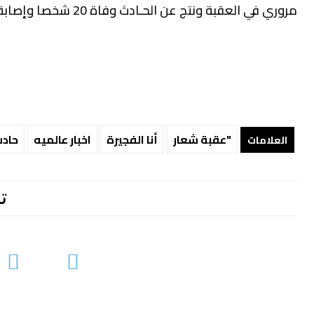
مروري في العقبة ونتج عن الحـادث وفاة 20 شخصا وإصابة 29 آخرين.
"عقبة شعار
أنا الفجيرة
اخبار عالميه
حاد
العلامات
ت