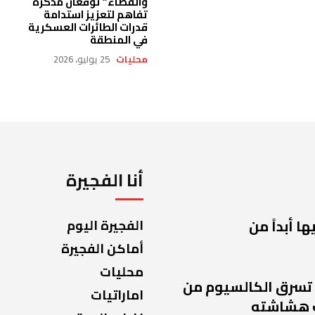
والفضاء” توقّعان مذكرة
تفاهم لتعزيز استدامة
قدرات الطائرات العسكرية
في المنطقة
محليات
25 يوليو، 2026
أنا الفجيرة
ا أبداً من
الفجيرة اليوم
أماكن الفجيرة
محليات
 تسرق الكالسيوم من
اماراتيات
 هشاشته