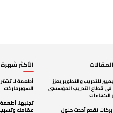
لمقالات
الأكثر شهرة
يميير للتدريب والتطوير يعزز
أطعمة لا تشتريه
 في قطاع التدريب المؤسسي
السوبرماركت
 الكفاءات
تجنبها..أطعمة
 بركات تقدم أحدث حلول
عظامك وتسبب