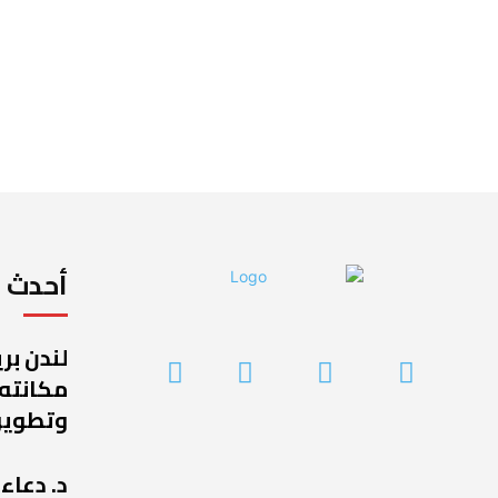
أحدث ا
لندن بر
مكانته
وتطوير
د. دعاء