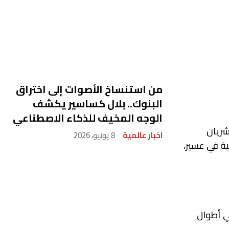
من استنساخ الأصوات إلى اختراق
البنوك.. بلال كساسير يكشف
الوجه المخيف للذكاء الاصطناعي
ة الشريان
اخبار عالمية
8 يونيو، 2026
ية في عسير،
هذه العقبة للعام 1980 م، ويبلغ إجمالي أطوال