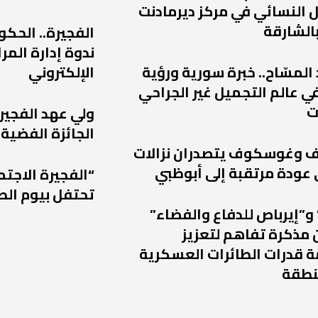
 النسائي في مركز ديرمادنت
الشارقة
الفجيرة.. الحكو
ندوة إدارة الم
 المسّاح.. خبرة سورية ورؤية
الإلكتروني
ي عالم التجميل غير الجراحي
ت
ولي عهد الفجير
الجائزة الفضية 
يف وغوسكوف يتصدران نزالات
“الفجيرة الاجتم
تحتفل بيوم الط
و”إيرباص للدفاع والفضاء”
 مذكرة تفاهم لتعزيز
 قدرات الطائرات العسكرية
نطقة