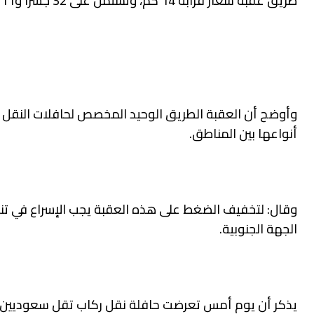
طريق عقبة شعار قرابة 14 كم، وتشتمل على 32 جسراً و11 نفقاً
وأوضح أن العقبة الطريق الوحيد المخصص لحافلات النقل والش
أنواعها بين المناطق.
وقال: لتخفيف الضغط على هذه العقبة يجب الإسراع في تنف
الجهة الجنوبية.
يذكر أن يوم أمس تعرضت حافلة نقل ركاب تقل سعوديين وم