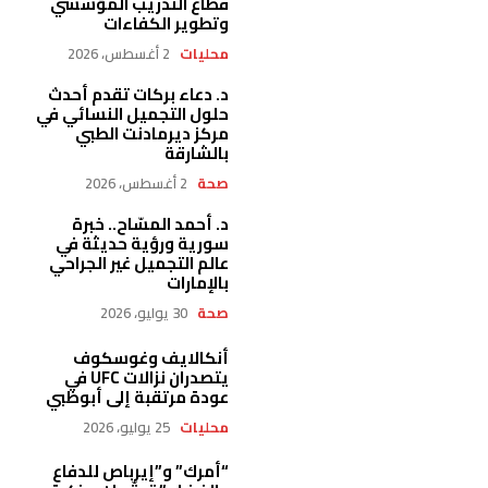
قطاع التدريب المؤسسي
وتطوير الكفاءات
محليات
2 أغسطس، 2026
د. دعاء بركات تقدم أحدث
حلول التجميل النسائي في
مركز ديرمادنت الطبي
بالشارقة
صحة
2 أغسطس، 2026
د. أحمد المسّاح.. خبرة
سورية ورؤية حديثة في
عالم التجميل غير الجراحي
بالإمارات
صحة
30 يوليو، 2026
أنكالايف وغوسكوف
يتصدران نزالات UFC في
عودة مرتقبة إلى أبوظبي
محليات
25 يوليو، 2026
“أمرك” و”إيرباص للدفاع