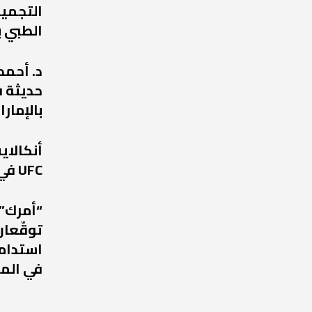
التجميل
الطبي ب
د. أحمد
حديثة ف
بالإمارا
أنكالا
UFC في عودة مرتقبة إلى أبوظبي
“أمرك” 
توقّعان
استدامة
في الم