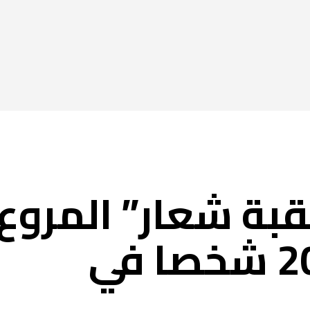
الفجيرة اليوم
أماكن الفجيرة
محليات
ام
بة شعار” المروع
الذي توفي فيه 20 شخصا في