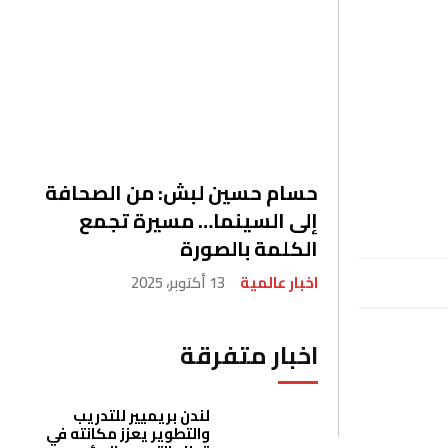
حسام حسين لبش: من الصحافة
إلى السينما… مسيرة تجمع
الكلمة بالصورة
اخبار عالمية
13 أكتوبر، 2025
اخبار متفرقة
لندن بريميير للتدريب
والتطوير يعزز مكانته في