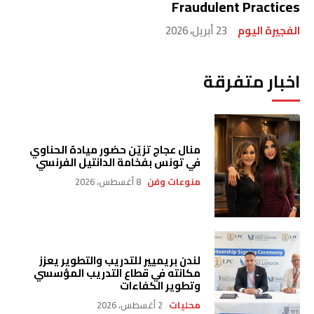
Fraudulent Practices
الفجيرة اليوم
23 أبريل، 2026
اخبار متفرقة
منال عجاج تزيّن حضور ميادة الحناوي
في تونس بفخامة الدانتيل الفرنسي
منوعات وفن
8 أغسطس، 2026
لندن بريميير للتدريب والتطوير يعزز
مكانته في قطاع التدريب المؤسسي
وتطوير الكفاءات
محليات
2 أغسطس، 2026