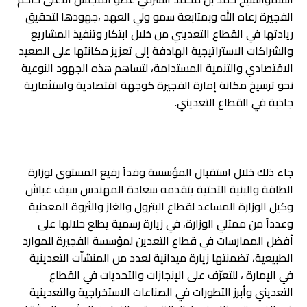
الفجيرة رعاه الله وبمتابعة سمو ولي العهد ،جهودها لتحقيق
ريادتها في القطاع التعديني من خلال ابتكار وتنفيذ المشاريع
والشراكات الاستراتيجية الهادفة إلى تعزيز مكانتها على الصعيد
الاقتصادي والتنمية المستدامة، لتساهم هذه الجهود النوعية
نحو ترسيخ مكانة إمارة الفجيرة كوجهة اقتصادية واستثمارية
جاذبة في القطاع التعديني.
جاء ذلك خلال استقبال المؤسسة وفداً رفيع المستوى لوزارة
الطاقة والبنية التحتية يتقدمه سعادة المهندس سيف غباش
وكيل الوزارة المساعد لقطاع البترول والغاز والثروة المعدنية
وعدداً من ممثلي الوزارة، في زيارة رسمية يطلع خلالها على
أفضل الممارسات في قطاع التعدين لمؤسسة الفجيرة للموارد
الطبيعية، تضمنتها زيارة ميدانية لعدد من المنشاّت التعدينية
في الإمارة ، للتعرّف على الإنجازات والتحديات في القطاع
التعديني وأبرز التطورات في الصناعات الاستخراجية والتعدينية