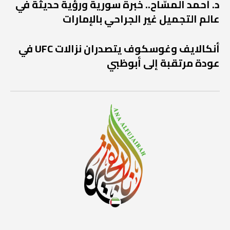
د. أحمد المسّاح.. خبرة سورية ورؤية حديثة في
عالم التجميل غير الجراحي بالإمارات
أنكالايف وغوسكوف يتصدران نزالات UFC في
عودة مرتقبة إلى أبوظبي