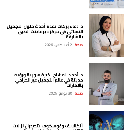
د. دعاء بركات تقدم أحدث حلول التجميل
النسائي في مركز ديرمادنت الطبي
بالشارقة
صحة
2 أغسطس، 2026
د. أحمد المسّاح.. خبرة سورية ورؤية
حديثة في عالم التجميل غير الجراحي
بالإمارات
صحة
30 يوليو، 2026
أنكالايف وغوسكوف يتصدران نزالات