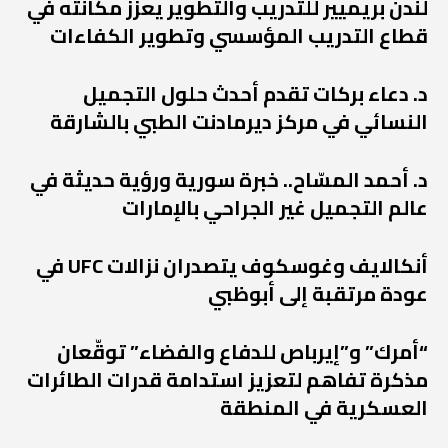
لندن بريميير للتدريب والتطوير يعزز مكانته في
قطاع التدريب المؤسسي وتطوير الكفاءات
د. دعاء بركات تقدم أحدث حلول التجميل
النسائي في مركز ديرمادنت الطبي بالشارقة
د. أحمد المسّاح.. خبرة سورية ورؤية حديثة في
عالم التجميل غير الجراحي بالإمارات
أنكالايف وغوسكوف يتصدران نزالات UFC في
عودة مرتقبة إلى أبوظبي
“أمرك” و”إيرباص للدفاع والفضاء” توقّعان
مذكرة تفاهم لتعزيز استدامة قدرات الطائرات
العسكرية في المنطقة