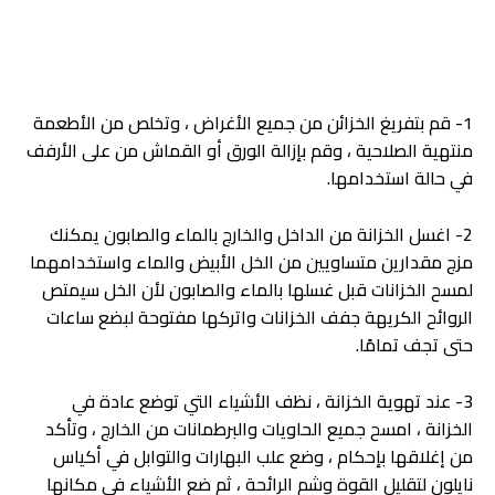
1- قم بتفريغ الخزائن من جميع الأغراض ، وتخلص من الأطعمة
منتهية الصلاحية ، وقم بإزالة الورق أو القماش من على الأرفف
في حالة استخدامها.
2- اغسل الخزانة من الداخل والخارج بالماء والصابون يمكنك
مزج مقدارين متساويين من الخل الأبيض والماء واستخدامهما
لمسح الخزانات قبل غسلها بالماء والصابون لأن الخل سيمتص
الروائح الكريهة جفف الخزانات واتركها مفتوحة لبضع ساعات
حتى تجف تمامًا.
3- عند تهوية الخزانة ، نظف الأشياء التي توضع عادة في
الخزانة ، امسح جميع الحاويات والبرطمانات من الخارج ، وتأكد
من إغلاقها بإحكام ، وضع علب البهارات والتوابل في أكياس
نايلون لتقليل القوة وشم الرائحة ، ثم ضع الأشياء في مكانها