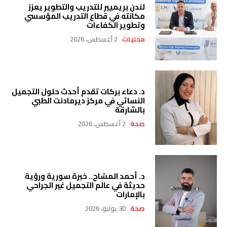
لندن بريميير للتدريب والتطوير يعزز
مكانته في قطاع التدريب المؤسسي
وتطوير الكفاءات
محليات
2 أغسطس، 2026
د. دعاء بركات تقدم أحدث حلول التجميل
النسائي في مركز ديرمادنت الطبي
بالشارقة
صحة
2 أغسطس، 2026
د. أحمد المسّاح.. خبرة سورية ورؤية
حديثة في عالم التجميل غير الجراحي
بالإمارات
صحة
30 يوليو، 2026