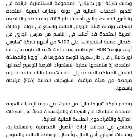
وكانت شركة “نور كابيتال” المجموعة الاستثمارية الرائدة في
تقديم الخدمات المالية في دولة الإمارات العربية المتحدة
والشرق الاوسط، والتي تأسست عام 2005 والمرخصة والخاضعة
لإشراف ورقابة هيئة الأوراق المالية والسلع في دولة الإمارات
العربية المتحدة قد أعلنت في التاسع من مارس الجاري عن
اكتمال عملية استحواذها على 100% من أسهم شركة “هاوس
أوف بورصة” HOB البريطانية. وقد جاءت هذه الخطوة من جانب
نور كابيتال في إطار سعيها لتوسع حضورها في أوروبا والمملكة
المتحدة؛ إذ ستمنحها عملية الاستحواذ الفرصة لتوسيع أعمالها
لتشمل المملكة المتحدة إلى جانب هيبة امتلاك علامة تجارية
مرخصة من هيئة مراقبة السلوكيات المالية (FCA) مرتبطة
باسمها.
وتخدم شركة “نور كابيتال” من مقرها في دولة الإمارات العربية
المتحدة عملاءها من الشركات والمؤسسات فضلاً عن الشركات
العائلية والأفراد ذوي الملاءة المالية العالية،
وتختص في مجالات إدارة الأصول المصرفية والاستثمارية،
وخدمات أسواق رأس المال، وأعمال الوساطة المالية والتمويل