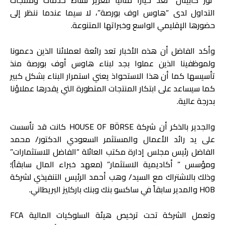
التداول لدى “هاوس اوف بورصة”، لا سيما عندما ننظر إلى
حضورها الإقليمي الواسع وخبراتها المتنوعة.
وأكد الفاضل أن هذه الأخبار تعد رائعة لعملائنا الذين دعمونا
ولموظفينا الذين عملوا بجد لبناء هاوس أوف بورصة منذ
تأسيسها كما أن هذا الاستحواذ يعني استمرار البناء بشكل كبير
كما سيساعد على ابتكار المنتجات المتطورة التي يقدرها عملاؤنا
بدرجة عالية.
والجدير بالذكر أن شركة HOUSE OF BÖRSE كانت قد تأسست
على يد رائد الأعمال والمستثمر السعودي الدكتور/ محمد
الفاضل رئيس مجلس إدارة مكتب العائلة “الفاضل للاستثمارات”
ومؤسس ” أكاديمية الاستثمار” (معهد خبراء المال سابقاً)؛
وذلك بالاشتراك مع السيد/ وهب أحمد الرئيس التنفيذي لشركة
HOB والمدير سابقاً في ساكسو بنك وبنك باركليز البريطاني.
وتعمل الشركة تحت ترخيص هيئة السلوكيات المالية FCA