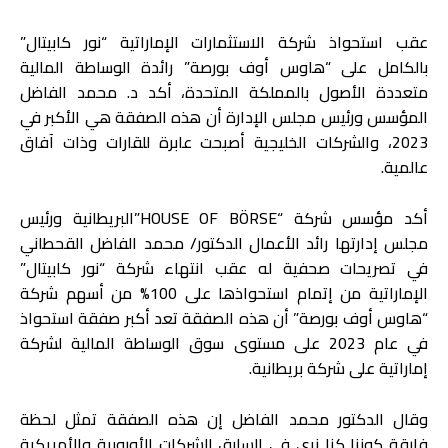
عقب استحواذ شركة الاستثمارات الإماراتية “نور كابيتال”
بالكامل على “هاوس أوف بورصة” رائدة الوساطة المالية
متعددة الأصول بالمملكة المتحدة، أكد د. محمد الفاضل
المؤسس ورئيس مجلس الإدارة أن هذه الصفقة هي الأكبر في
2023، والشركات الخليجية أصبحت عابرة للقارات وذات آفاق
عالمية.
أكد مؤسس شركة “HOUSE OF BÖRSE”البريطانية ورئيس
مجلس إدارتها رائد الأعمال الدكتور/ محمد الفاضل القحطاني
في تصريحات صحفية له عقب انتهاء شركة “نور كابيتال”
الإماراتية من إتمام استحواذها على 100% من أسهم شركة
“هاوس أوف بورصة” أن هذه الصفقة تعد أكبر صفقة استحواذ
في عام 2023 على مستوى سوق الوساطة المالية لشركة
إماراتية على شركة بريطانية.
وقال الدكتور محمد الفاضل إن هذه الصفقة تمثل لحظة
فارقة كوننا كنا نرى في السابق الشركات الأوروبية والأمريكية