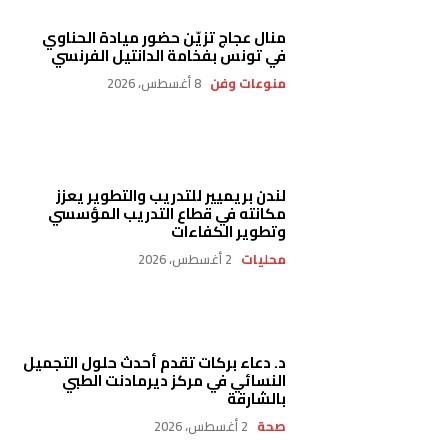
منال عجاج تزيّن حضور ميادة الحناوي
في تونس بفخامة الدانتيل الفرنسي
منوعات وفن
8 أغسطس، 2026
لندن بريميير للتدريب والتطوير يعزز
مكانته في قطاع التدريب المؤسسي
وتطوير الكفاءات
محليات
2 أغسطس، 2026
د. دعاء بركات تقدم أحدث حلول التجميل
النسائي في مركز ديرمادنت الطبي
بالشارقة
صحة
2 أغسطس، 2026