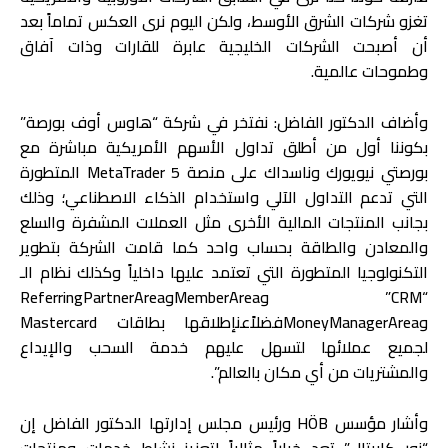
تغزو شركات الشرق الأوسط، ولكن اليوم نرى العكس تماماً بعد
أن أصبحت الشركات الخليجية عابرة للقارات وذات آفاق
وطموحات عالمية.
وأضاف الدكتور الفاضل: نفتخر في شركة “هاوس أوف بورصة”
بكوننا أول من أطلق تداول الأسهم الأمريكية مباشرة مع
بورصتي نيويورك وناسداك على منصة 5 MetaTrader المتطورة
التي تدعم التداول الآلي واستخدام الذكاء الاصطناعي؛ وذلك
بجانب المنتجات المالية الأخرى مثل العملات المشفرة والسلع
والمعادن والطاقة بحساب واحد كما قامت الشركة بتطوير
التكنولوجيا المتطورة التي تعتمد عليها داخلياً وكذلك نظام الـ
“CRM” وMemberAreaوReferringPartnerArea
وMoneyManagerAreaفضلاًعنإطلاقها بطاقات Mastercard
لجميع عملائها لتسهل عليهم خدمة السحب والإيداع
والمشتريات من أي مكان بالعالم”.
وأشار مؤسس HÖB ورئيس مجلس إدارتها الدكتور الفاضل إن
“نور كابيتال” تعد خياراً مثالياً لتعزيز نشاط خدمات ومنتجات