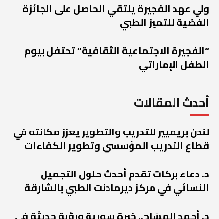
ولي عهد الفجيرة يلتقي الحاصل على الجائزة
الفضية للتميز الطبي
“الفجيرة الاجتماعية الثقافية” تحتفل بيوم
الطفل الإماراتي
أحدث المقالات
لندن بريميير للتدريب والتطوير يعزز مكانته في
قطاع التدريب المؤسسي وتطوير الكفاءات
د. دعاء بركات تقدم أحدث حلول التجميل
النسائي في مركز ديرمادنت الطبي بالشارقة
د. أحمد المسّاح.. خبرة سورية ورؤية حديثة في