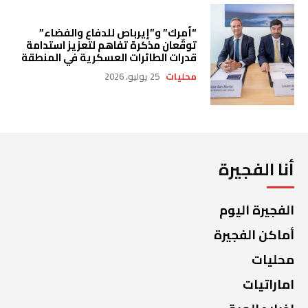
“أمرك” و”إيرباص للدفاع والفضاء”
توقّعان مذكرة تفاهم لتعزيز استدامة
قدرات الطائرات العسكرية في المنطقة
محليات
25 يوليو، 2026
أنا الفجيرة
الفجيرة اليوم
أماكن الفجيرة
محليات
اماراتيات