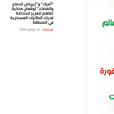
“أمرك” و”إيرباص للدفاع
والفضاء” توقّعان مذكرة
تفاهم لتعزيز استدامة
قدرات الطائرات العسكرية
في المنطقة
محليات
25 يوليو، 2026