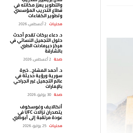
والتطوير يعزز مكانته في
قطاع التدريب المؤسسي
وتطوير الكفاءات
محليات
2 أغسطس، 2026
د. دعاء بركات تقدم أحدث
حلول التجميل النسائي في
مركز ديرمادنت الطبي
بالشارقة
صحة
2 أغسطس، 2026
د. أحمد المسّاح.. خبرة
سورية ورؤية حديثة في
عالم التجميل غير الجراحي
بالإمارات
صحة
30 يوليو، 2026
أنكالايف وغوسكوف
يتصدران نزالات UFC في
عودة مرتقبة إلى أبوظبي
محليات
25 يوليو، 2026