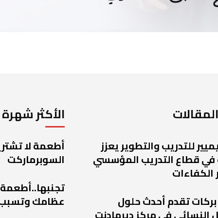
لمقالات
الأكثر شهرة
يميير للتدريب والتطوير يعزز
أطعمة لا تشتريه
 في قطاع التدريب المؤسسي
السوبرماركت
 الكفاءات
تجنبها..أطعمة
 بركات تقدم أحدث حلول
عظامك وتسبب
 النسائي في مركز ديرمادنت