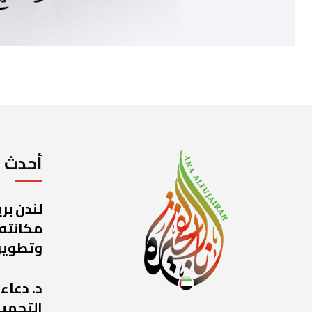
أحدث ا
لندن بر
مكانته
وتطوير
د. دعاء
التجميل