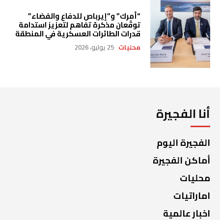
“أمرك” و”إيرباص للدفاع والفضاء”
توقّعان مذكرة تفاهم لتعزيز استدامة
قدرات الطائرات العسكرية في المنطقة
محليات
25 يوليو، 2026
أنا الفجيرة
الفجيرة اليوم
أماكن الفجيرة
محليات
اماراتيات
اخبار عالمية