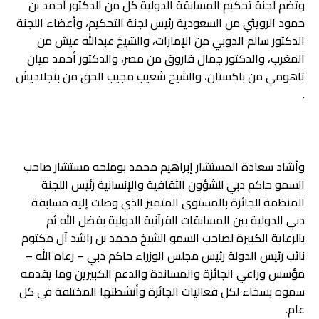
وتضم لجنة تحكيم المسابقة الدولية كل من الدكتور أحمد بن
حمود الرويثي من السعودية رئيس لجنة التحكيم، وأعضاء اللجنة
الدكتور سالم الدوبي من الإمارات، والشيخ عبدالله عيش من
المغرب، والدكتور جمال فاروق من مصر، والدكتور أحمد ميان
تاهومي من باكستان، والشيخ شعيب مجيب الحق من بنجلاديش
.
وأشاد سعادة المستشار إبراهيم محمد بوملحه مستشار صاحب
السمو حاكم دبي للشؤون الثقافية والإنسانية رئيس اللجنة
المنظمة للجائزة بالمستوى المتميز الذي وصلت إليه مسابقة
دبي الدولية بين المسابقات القرآنية الدولية بفضل الله ثم
بالرعاية الكبيرة لصاحب السمو الشيخ محمد بن راشد آل مكتوم
نائب رئيس الدولة رئيس مجلس الوزراء حاكم دبي – رعاه الله –
مؤسس وراعي الجائزة والمساندة والدعم الكبيرين وما يقدمه
سموه بسخاء لكل فعاليات الجائزة وأنشطتها المختلفة في كل
عام.