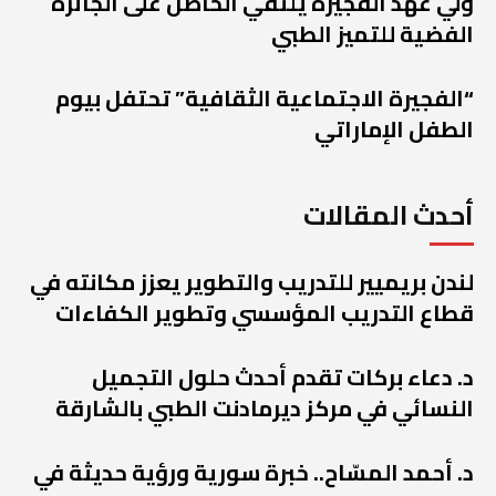
ولي عهد الفجيرة يلتقي الحاصل على الجائزة
الفضية للتميز الطبي
“الفجيرة الاجتماعية الثقافية” تحتفل بيوم
الطفل الإماراتي
أحدث المقالات
لندن بريميير للتدريب والتطوير يعزز مكانته في
قطاع التدريب المؤسسي وتطوير الكفاءات
د. دعاء بركات تقدم أحدث حلول التجميل
النسائي في مركز ديرمادنت الطبي بالشارقة
د. أحمد المسّاح.. خبرة سورية ورؤية حديثة في