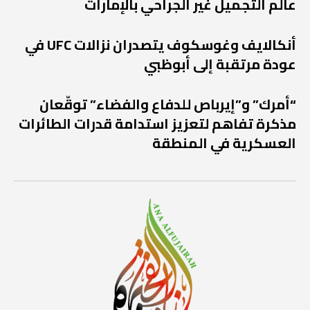
عالم التجميل غير الجراحي بالإمارات
أنكالايف وغوسكوف يتصدران نزالات UFC في
عودة مرتقبة إلى أبوظبي
“أمرك” و”إيرباص للدفاع والفضاء” توقّعان
مذكرة تفاهم لتعزيز استدامة قدرات الطائرات
العسكرية في المنطقة