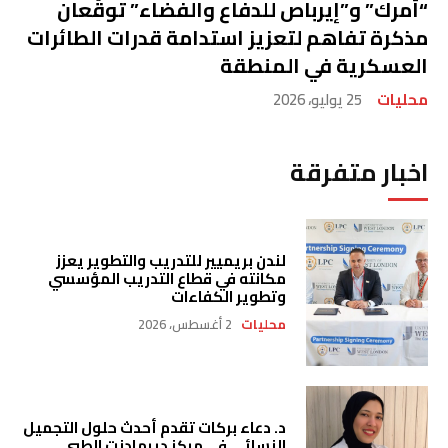
“أمرك” و”إيرباص للدفاع والفضاء” توقّعان
مذكرة تفاهم لتعزيز استدامة قدرات الطائرات
العسكرية في المنطقة
محليات
25 يوليو، 2026
اخبار متفرقة
لندن بريميير للتدريب والتطوير يعزز
مكانته في قطاع التدريب المؤسسي
وتطوير الكفاءات
محليات
2 أغسطس، 2026
د. دعاء بركات تقدم أحدث حلول التجميل
النسائي في مركز ديرمادنت الطبي