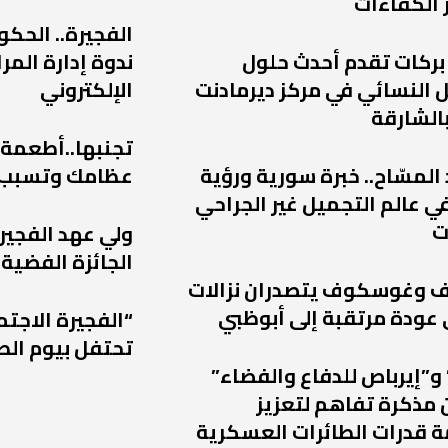
 الكفاءات
الفجيرة.. الحكو
 بركات تقدم أحدث حلول
ندوة إدارة الم
 النسائي في مركز ديرمادنت
الإلكتروني
الشارقة
تجنبها..أطعمة
 المسّاح.. خبرة سورية ورؤية
عظامك وتسبب
ي عالم التجميل غير الجراحي
ت
ولي عهد الفجير
الجائزة الفضية 
يف وغوسكوف يتصدران نزالات
“الفجيرة الاجتم
تحتفل بيوم الط
و”إيرباص للدفاع والفضاء”
 مذكرة تفاهم لتعزيز
 قدرات الطائرات العسكرية