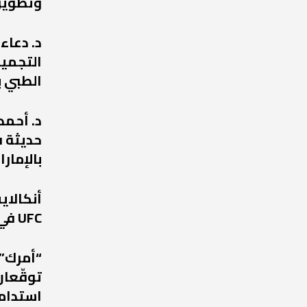
وتطوير
د. دعاء
التجميل
الطبي ب
د. أحمد
حديثة ف
بالإمارا
أنكالا
UFC في عودة مرتقبة إلى أبوظبي
“أمرك” 
توقّعان
استدامة