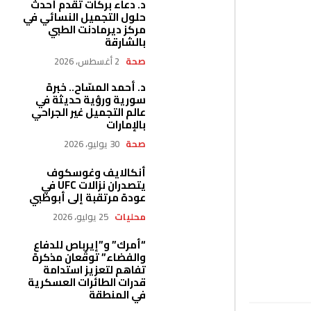
د. دعاء بركات تقدم أحدث
حلول التجميل النسائي في
مركز ديرمادنت الطبي
بالشارقة
صحة
2 أغسطس، 2026
د. أحمد المسّاح.. خبرة
سورية ورؤية حديثة في
عالم التجميل غير الجراحي
بالإمارات
صحة
30 يوليو، 2026
أنكالايف وغوسكوف
يتصدران نزالات UFC في
عودة مرتقبة إلى أبوظبي
محليات
25 يوليو، 2026
“أمرك” و”إيرباص للدفاع
والفضاء” توقّعان مذكرة
تفاهم لتعزيز استدامة
قدرات الطائرات العسكرية
في المنطقة