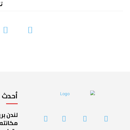
ت
أحدث ا
لندن بر
مكانته