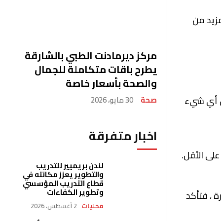
مزيد من
مركز ديرمادنت الطبي بالشارقة
يطرح باقات متكاملة للجمال
والصحة بأسعار خاصة
عل أي شيء
صحة
30 مايو، 2026
اخبار متفرقة
لى الأقل.
لندن بريميير للتدريب
والتطوير يعزز مكانته في
قطاع التدريب المؤسسي
وتطوير الكفاءات
ة ، فتأكد
محليات
2 أغسطس، 2026