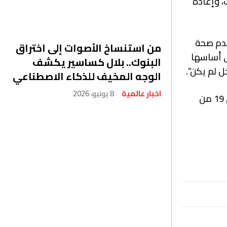
 الانتخابات، وإعادة
عدم صحة
من استنساخ الأصوات إلى اختراق
ى أساسها
البنوك.. بلال كساسير يكشف
ل لم يكن”.
الوجه المخيف للذكاء الاصطناعي
اخبار عالمية
8 يونيو، 2026
وكانت المحكمة الدستورية قررت بتاريخ الثامن مارس الجاري حجز الطعون الانتخابية في جميع الدوائر الانتخابية للحكم في 19 من