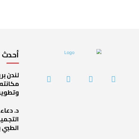
أحدث ا
لندن بر
مكانته
وتطوير
د. دعاء
التجميل
الطبي ب