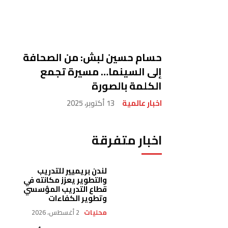
حسام حسين لبش: من الصحافة
إلى السينما… مسيرة تجمع
الكلمة بالصورة
اخبار عالمية
13 أكتوبر، 2025
اخبار متفرقة
لندن بريميير للتدريب
والتطوير يعزز مكانته في
قطاع التدريب المؤسسي
وتطوير الكفاءات
محليات
2 أغسطس، 2026