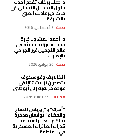
د. دعاء بركات تقدم أحدث
حلول التجميل النسائي في
مركز ديرمادنت الطبي
بالشارقة
صحة
2 أغسطس، 2026
د. أحمد المسّاح.. خبرة
سورية ورؤية حديثة في
عالم التجميل غير الجراحي
بالإمارات
صحة
30 يوليو، 2026
أنكالايف وغوسكوف
يتصدران نزالات UFC في
عودة مرتقبة إلى أبوظبي
محليات
25 يوليو، 2026
“أمرك” و”إيرباص للدفاع
والفضاء” توقّعان مذكرة
تفاهم لتعزيز استدامة
قدرات الطائرات العسكرية
في المنطقة