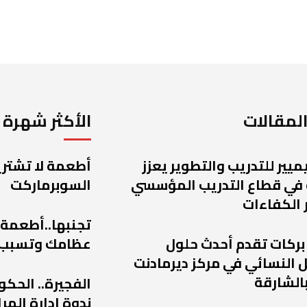
لمقالات
الأكثر شهرة
يميير للتدريب والتطوير يعزز
أطعمة لا تشتريه
 في قطاع التدريب المؤسسي
السوبرماركت
 الكفاءات
تجنبها..أطعمة
 بركات تقدم أحدث حلول
عظامك وتسبب
 النسائي في مركز ديرمادنت
الشارقة
الفجيرة.. الحكو
ندوة إدارة الم