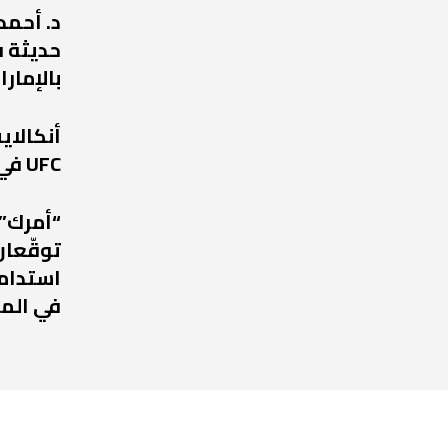
د. أحمد
حديثة ف
بالإمارا
أنكالا
UFC في عودة مرتقبة إلى أبوظبي
“أمرك” 
توقّعان
استدامة
في الم