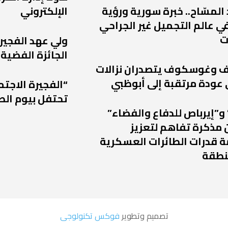
 المسّاح.. خبرة سورية ورؤية
الإلكتروني
ي عالم التجميل غير الجراحي
ت
ولي عهد الفجير
الجائزة الفضية 
يف وغوسكوف يتصدران نزالات
“الفجيرة الاجتم
تحتفل بيوم الط
و”إيرباص للدفاع والفضاء”
 مذكرة تفاهم لتعزيز
 قدرات الطائرات العسكرية
نطقة
تصميم وتطوير
فوكس تكنولوجى