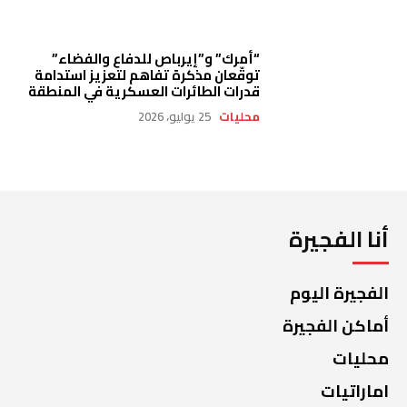
“أمرك” و”إيرباص للدفاع والفضاء”
توقّعان مذكرة تفاهم لتعزيز استدامة
قدرات الطائرات العسكرية في المنطقة
محليات
25 يوليو، 2026
أنا الفجيرة
الفجيرة اليوم
أماكن الفجيرة
محليات
اماراتيات