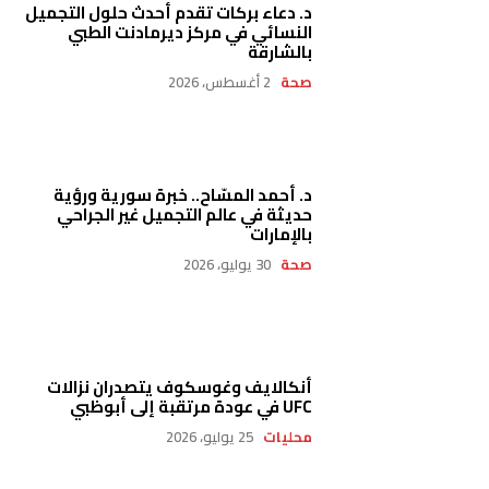
د. دعاء بركات تقدم أحدث حلول التجميل
النسائي في مركز ديرمادنت الطبي
بالشارقة
صحة
2 أغسطس، 2026
د. أحمد المسّاح.. خبرة سورية ورؤية
حديثة في عالم التجميل غير الجراحي
بالإمارات
صحة
30 يوليو، 2026
أنكالايف وغوسكوف يتصدران نزالات
UFC في عودة مرتقبة إلى أبوظبي
محليات
25 يوليو، 2026