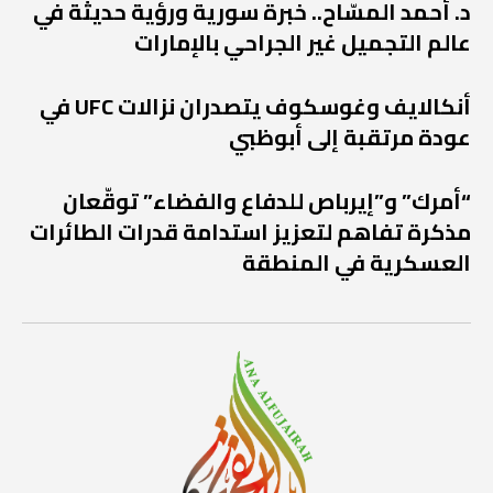
د. أحمد المسّاح.. خبرة سورية ورؤية حديثة في
عالم التجميل غير الجراحي بالإمارات
أنكالايف وغوسكوف يتصدران نزالات UFC في
عودة مرتقبة إلى أبوظبي
“أمرك” و”إيرباص للدفاع والفضاء” توقّعان
مذكرة تفاهم لتعزيز استدامة قدرات الطائرات
العسكرية في المنطقة