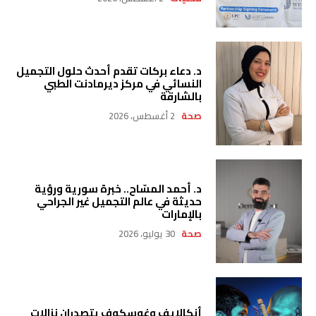
د. دعاء بركات تقدم أحدث حلول التجميل
النسائي في مركز ديرمادنت الطبي
بالشارقة
صحة
2 أغسطس، 2026
د. أحمد المسّاح.. خبرة سورية ورؤية
حديثة في عالم التجميل غير الجراحي
بالإمارات
صحة
30 يوليو، 2026
أنكالايف وغوسكوف يتصدران نزالات