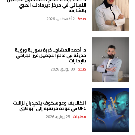
النسائي في مركز ديرمادنت الطبي
بالشارقة
صحة
2 أغسطس، 2026
د. أحمد المسّاح.. خبرة سورية ورؤية
حديثة في عالم التجميل غير الجراحي
بالإمارات
صحة
30 يوليو، 2026
أنكالايف وغوسكوف يتصدران نزالات
UFC في عودة مرتقبة إلى أبوظبي
محليات
25 يوليو، 2026