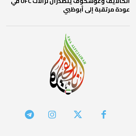
أنكالايف وغوسكوف يتصدران نزالات UFC في
عودة مرتقبة إلى أبوظبي