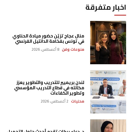
اخبار متفرقة
منال عجاج تزيّن حضور ميادة الحناوي
في تونس بفخامة الدانتيل الفرنسي
منوعات وفن
8 أغسطس، 2026
لندن بريميير للتدريب والتطوير يعزز
مكانته في قطاع التدريب المؤسسي
وتطوير الكفاءات
محليات
2 أغسطس، 2026
د. دعاء بركات تقدم أحدث حلول التجميل