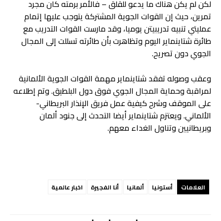
لكن لم يكن هناك ما يدعو للقلق – فالأمر برمته كان مجرد
تمرين، حيث إن القوات الجوية المشتركة يتوجب عليها إتمام
عمليتي تنبيه تدريبيتن يوميا، وقد مارست القوات التدريب مع
طائرة شتاينماير اليوم وتظاهرت بأن طائرته تسللت إلى المجال
الجوي دون تصريح.
وعقب وصوله تفقد شتاينماير مهمة القوات الجوية الألمانية
لمراقبة وحماية المجال الجوي فوق دول البلطيق. وتم إطلاعه
على الموقف وشرح كيفية عمل فريق الإنذار البريطاني-
الألماني. ويعتزم شتاينماير أيضا التحدث إلى جنود ألمان
وبريطانيين وتناول الغداء معهم.
العلامات
أستونيا
ألمانيا
أنا الفجيرة
اخبار عالمية