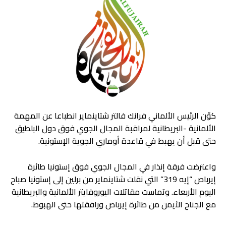
كوّن الرئيس الألماني فرانك فالتر شتاينماير انطباعا عن المهمة
الألمانية -البريطانية لمراقبة المجال الجوي فوق دول البلطيق
حتى قبل أن يهبط في قاعدة أوماري الجوية الإستونية.
واعترضت فرقة إنذار في المجال الجوي فوق إستونيا طائرة
إيرباص “إيه 319” التي نقلت شتاينماير من برلين إلى إستونيا صباح
اليوم الأربعاء. وتماست مقاتلات اليوروفايتر الألمانية والبريطانية
مع الجناح الأيمن من طائرة إيرباص ورافقتها حتى الهبوط.