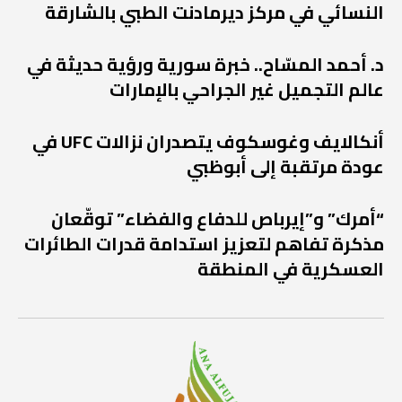
النسائي في مركز ديرمادنت الطبي بالشارقة
د. أحمد المسّاح.. خبرة سورية ورؤية حديثة في
عالم التجميل غير الجراحي بالإمارات
أنكالايف وغوسكوف يتصدران نزالات UFC في
عودة مرتقبة إلى أبوظبي
“أمرك” و”إيرباص للدفاع والفضاء” توقّعان
مذكرة تفاهم لتعزيز استدامة قدرات الطائرات
العسكرية في المنطقة