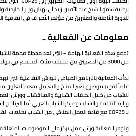
انطلقت اليوم أ
برعاية سمو الشيخ عبد الله بن زايد آل نهيان وزير الخارجية 
للدورة الثامنة والعشرين من مؤتمر الأطراف في اتفاقية الأمم ال
معلومات عن الفعالية ..
تجمع هذه الفعالية الهامة – التي تعد محطة مهمة للشبا
من 3000 من المعنيين من مختلف فئات المجتمع في دولة الإمارات وتوجيهها نحو مسارات وأولويات التنمية المستدامة.
عاماً لفهم موضوع تغير المناخ والتعامل معه بالتعاون م
للشباب من خلال الحلقات الشبابية والمناقشات وورش العم
وزارة الثقافة والشباب ومركز الشباب العربي أما البرنامج
لـ COP28 مع قادة العمل المناخي من الشباب تطلعات الفريق لمؤتمر الأطراف المقبل الذي تستضيفه دولة الإمارات.
وتوفر الفعالية ورش عمل تركز على الموضوعات المتعلقة ب