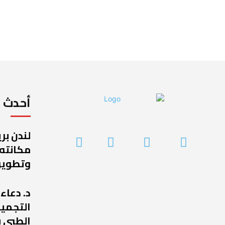
أحدث ا
لندن بر
مكانته
وتطوير
د. دعاء
التجميل
الطبي ب