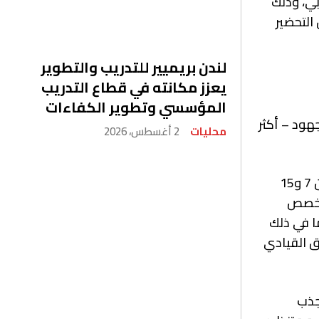
سبو دبي، وذلك
 التحضير
لندن بريميير للتدريب والتطوير
يعزز مكانته في قطاع التدريب
المؤسسي وتطوير الكفاءات
هود – أكثر
محليات
2 أغسطس، 2026
بدأت الفعالية بالبرنامج الصباحي للورش التفاعلية التي تهدف إلى إلهام وتعليم وتمكين الطلاب الذين تتراوح أعمارهم بين 7 و15
لمخصص
ا في ذلك
ق القيادي
جذب