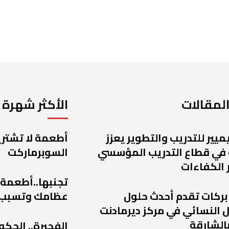
لمقالات
الأكثر شهرة
يميير للتدريب والتطوير يعزز
أطعمة لا تشتريه
 في قطاع التدريب المؤسسي
السوبرماركت
 الكفاءات
تجنبها..أطعمة
 بركات تقدم أحدث حلول
عظامك وتسبب
 النسائي في مركز ديرمادنت
الشارقة
الفجيرة.. الحكو