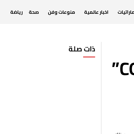
اراتيات
اخبار عالمية
منوعات وفن
صحة
رياضة
ذات صلة
انطلاق فعاليات “الطريق إلى COP28”