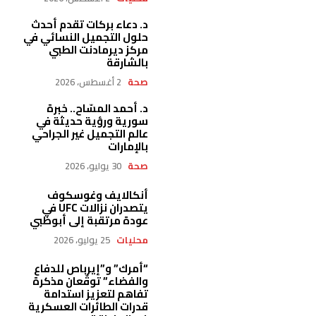
د. دعاء بركات تقدم أحدث
حلول التجميل النسائي في
مركز ديرمادنت الطبي
بالشارقة
صحة
2 أغسطس، 2026
د. أحمد المسّاح.. خبرة
سورية ورؤية حديثة في
عالم التجميل غير الجراحي
بالإمارات
صحة
30 يوليو، 2026
أنكالايف وغوسكوف
يتصدران نزالات UFC في
عودة مرتقبة إلى أبوظبي
محليات
25 يوليو، 2026
“أمرك” و”إيرباص للدفاع
والفضاء” توقّعان مذكرة
تفاهم لتعزيز استدامة
قدرات الطائرات العسكرية