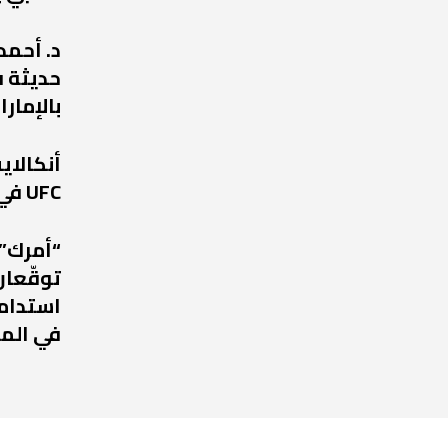
د. أحمد
حديثة ف
بالإمارا
أنكالا
UFC في عودة مرتقبة إلى أبوظبي
“أمرك” 
توقّعان
استدامة
في الم