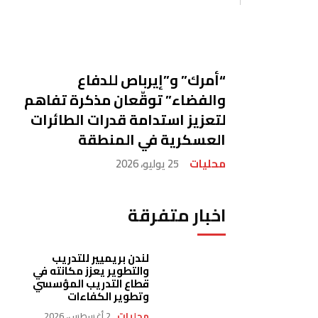
“أمرك” و”إيرباص للدفاع
والفضاء” توقّعان مذكرة تفاهم
لتعزيز استدامة قدرات الطائرات
العسكرية في المنطقة
محليات
25 يوليو، 2026
اخبار متفرقة
لندن بريميير للتدريب
والتطوير يعزز مكانته في
قطاع التدريب المؤسسي
وتطوير الكفاءات
محليات
2 أغسطس، 2026