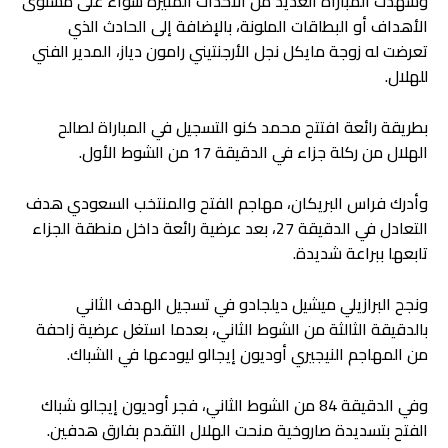
وشهدت المباراة العديد من الأحداث المثيرة سواء على مستوى
الأهداف أو البطاقات الملونة، بالإضافة إلى الحادث الذي
تعرضت له زوجة مايكل نجل الأرجنتيني رامون دياز، المدير الفني
للهلال.
بطريقة رائعة افتتح محمد كنو التسجيل في المباراة لصالح
الهلال من ركلة جزاء في الدقيقة 17 من الشوط الأول.
وأدرك فراس البريكان، مهاجم الفتح والمنتخب السعودي هدف
التعادل في الدقيقة 27، بعد عرضية رائعة داخل منطقة الجزاء
تابعها ببراعة شديدة.
ونجح البرازيلي ميشيل ديلجادو في تسجيل الهدف الثاني
بالدقيقة الثالثة من الشوط الثاني، بعدما استغل عرضية زاحفة
من المهاجم النيجيري أوديون إيجالو ليودعها في الشباك.
وفي الدقيقة 84 من الشوط الثاني، فجر أوديون إيجالو شباك
الفتح بتسديدة صاروخية منحت الهلال التقدم بفارق هدفين.