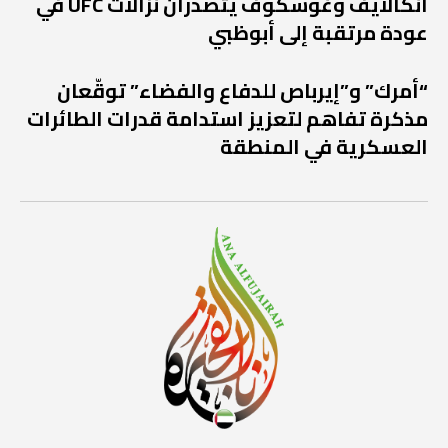
أنكالايف وغوسكوف يتصدران نزالات UFC في
عودة مرتقبة إلى أبوظبي
“أمرك” و”إيرباص للدفاع والفضاء” توقّعان
مذكرة تفاهم لتعزيز استدامة قدرات الطائرات
العسكرية في المنطقة