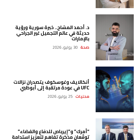
د. أحمد المسّاح.. خبرة سورية ورؤية
حديثة في عالم التجميل غير الجراحي
بالإمارات
صحة
30 يوليو، 2026
أنكالايف وغوسكوف يتصدران نزالات
UFC في عودة مرتقبة إلى أبوظبي
محليات
25 يوليو، 2026
“أمرك” و”إيرباص للدفاع والفضاء”
توقّعان مذكرة تفاهم لتعزيز استدامة