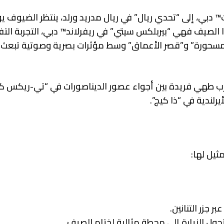
بي، إلى “تحدي ريال” في ريال مدريد ورلد، ينتظر الضيوف يوم
 الصيف فهي “بيربلكس سيتي” في ريفرلاند™ دبي، التجربة التف
 المسحورة” و”قصر الأعماق” وسط مؤثرات بصرية وصوتية تبعث
ارب طهي فريدة بين أجواء عصور الديناصورات في “تي-ريكس كا
رلندية في “ذا كيج”.
ثيل لها:
 جزر التنانين.
ول الزيارة إلى محطة مثالية لختام الصيف.