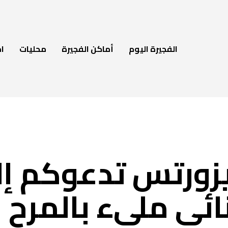
الفجيرة اليوم
أماكن الفجيرة
محليات
ام
يزورتس تدعوكم إ
ئي مليء بالمرح