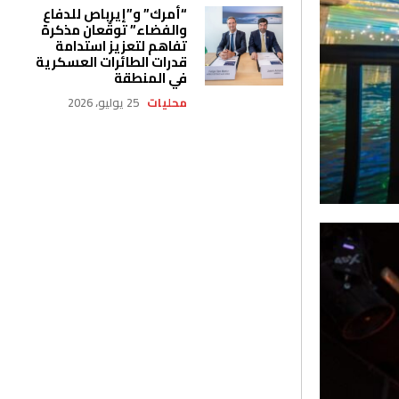
“أمرك” و”إيرباص للدفاع
والفضاء” توقّعان مذكرة
تفاهم لتعزيز استدامة
قدرات الطائرات العسكرية
في المنطقة
محليات
25 يوليو، 2026