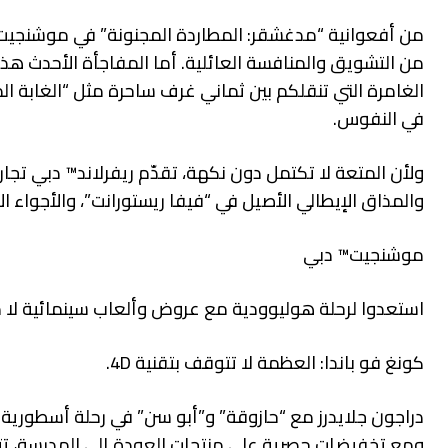
من أفعوانية “مدغشقر: المطاردة المجنونة” في موشنجيت™ د
من التشويق والمنافسة العائلية. أما المفاجأة الأحدث هذا
الغامرة التي تنقلكم بين ثماني غرف ساحرة مثل “الغابة
في النفوس.
ولأن المتعة لا تكتمل دون نكهة، تقدّم ريفرلاند™ دبي تج
والمذاق الإيطالي الأصيل في “فيفا ريستورانت”، والأجواء الأي
موشنجيت™ دبي
استعدوا لرحلة هوليوودية مع عروض وألعاب سينمائية لا م
كونغ فو باندا: العظمة لا تتوقف بتقنية 4D.
دراجون جلايدرز مع “حازوقة” و”أبو سن” في رحلة أسطورية عبر
ومع تخفيضات حصرية على منتجات العودة إلى المدرسة، تتح