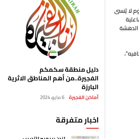
 لا يُنسى
اعلية
 الدهشة
فيه”،
دليل منطقة سكمكم
الفجيرة..من أهم المناطق الاثرية
البارزة
أماكن الفجيرة
6 مايو، 2024
اخبار متفرقة
لندن بريميير للتدريب