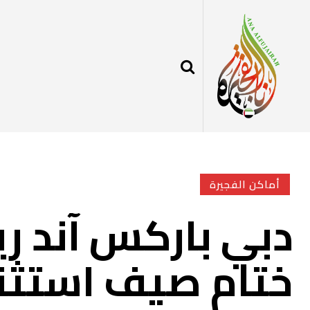
أماكن الفجيرة
دبي باركس آند ر
ختام صيف استثنا