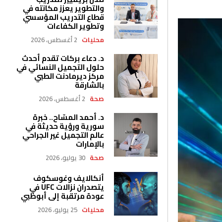
والتطوير يعزز مكانته في
قطاع التدريب المؤسسي
وتطوير الكفاءات
محليات
2 أغسطس، 2026
د. دعاء بركات تقدم أحدث
حلول التجميل النسائي في
مركز ديرمادنت الطبي
بالشارقة
صحة
2 أغسطس، 2026
د. أحمد المسّاح.. خبرة
سورية ورؤية حديثة في
عالم التجميل غير الجراحي
بالإمارات
صحة
30 يوليو، 2026
أنكالايف وغوسكوف
يتصدران نزالات UFC في
عودة مرتقبة إلى أبوظبي
محليات
25 يوليو، 2026