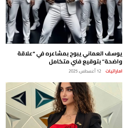
يوسف العماني يبوح بمشاعره في “علاقة
واضحة” بتوقيع فني متكامل
اماراتيات
12 أغسطس، 2025