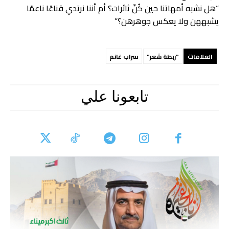
“هل نشبه أمهاتنا حين كُنّ ثائرات؟ أم أننا نرتدي قناعًا ناعمًا
يشبههن ولا يعكس جوهرهن؟”
العلامات
"ربطة شعر"
سراب غانم
تابعونا علي