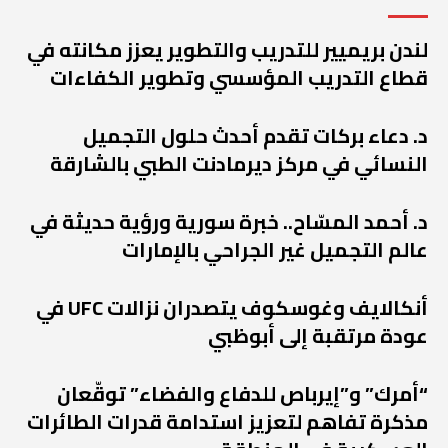
لندن بريميير للتدريب والتطوير يعزز مكانته في
قطاع التدريب المؤسسي وتطوير الكفاءات
د. دعاء بركات تقدم أحدث حلول التجميل
النسائي في مركز ديرمادنت الطبي بالشارقة
د. أحمد المسّاح.. خبرة سورية ورؤية حديثة في
عالم التجميل غير الجراحي بالإمارات
أنكالايف وغوسكوف يتصدران نزالات UFC في
عودة مرتقبة إلى أبوظبي
“أمرك” و”إيرباص للدفاع والفضاء” توقّعان
مذكرة تفاهم لتعزيز استدامة قدرات الطائرات