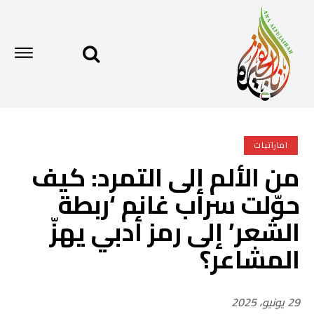
اماراتيات
من الألم إلى التمرد: كيف
حوّلت سراب غانم ‘ربطة
الشعر’ إلى رمز أدبي يهزّ
المشاعر؟
29 يونيو، 2025