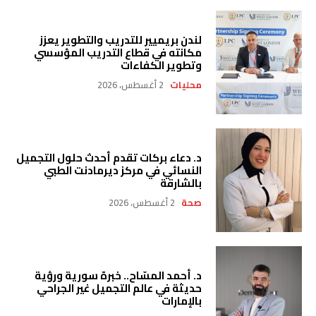
لندن بريميير للتدريب والتطوير يعزز
مكانته في قطاع التدريب المؤسسي
وتطوير الكفاءات
محليات
2 أغسطس، 2026
د. دعاء بركات تقدم أحدث حلول التجميل
النسائي في مركز ديرمادنت الطبي
بالشارقة
صحة
2 أغسطس، 2026
د. أحمد المسّاح.. خبرة سورية ورؤية
حديثة في عالم التجميل غير الجراحي
بالإمارات