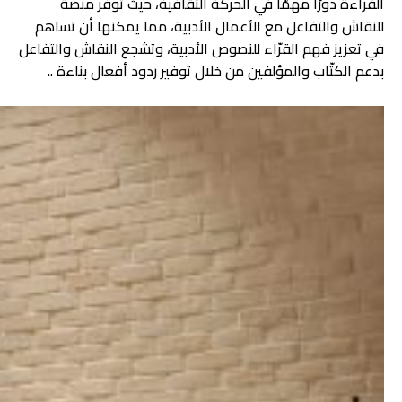
القراءة دورًا مهمًّا في الحركة الثقافية، حيث توفر منصة
للنقاش والتفاعل مع الأعمال الأدبية، مما يمكنها أن تساهم
في تعزيز فهم القرّاء للنصوص الأدبية، وتشجع النقاش والتفاعل
بدعم الكتّاب والمؤلفين من خلال توفير ردود أفعال بناءة ..