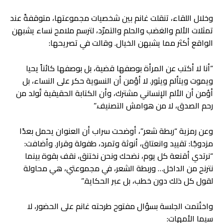
وخلال اللقاء، تنقلت غانم بين شخصيات مجموعتها، متوقفةً عند
تمثلات الألم والغضب والحلم والتمرّد، لترسم ملامح نساء يشبهن
الواقع أكثر مما يشبهن الخيال. وقالت في تصريحها:
“أنا لا أكتب عن المرأة بوصفها قضية، بل بوصفها كائناً يحيا
ويموت ويتألم ويثور. لا أؤمن أن النسوية حكر على النساء، بل
أؤمن أن الألم الإنساني مشترك، وأن الكتابة الحقيقية تُولد من
رحم الصدق، لا من هوامش التصنيف.”
وعن رمزية “ربطة شعر”، أوضحت سراب أن العنوان يحمل بعدًا
مزدوجًا: تقييد وانعتاق، أنوثة وتمرد، طفولة وقرار. وأضافت:
“نرتدي أقنعة كل يوم، نضحك ونحن نختنق، نقف بقوة بينما
نترنح من الداخل… وربطة الشعر، في مجموعتي، هي محاولة
لقول كل ذلك دون خطب، بل عبر الحكاية.”
واختُتمت الجلسة بسؤال مفتوح طرحته غانم على الحضور، لا
سيما الأمهات: