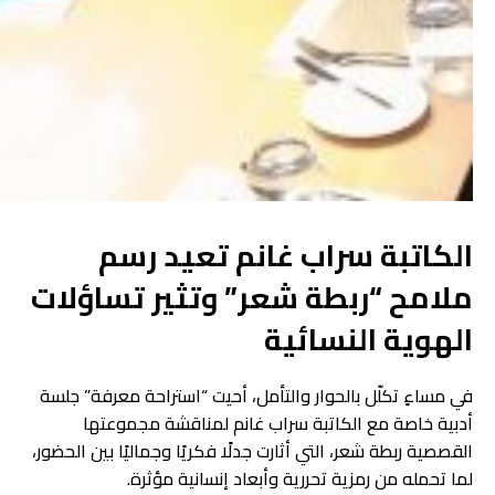
الكاتبة سراب غانم تعيد رسم
ملامح “ربطة شعر” وتثير تساؤلات
الهوية النسائية
في مساءٍ تكلّل بالحوار والتأمل، أحيت “استراحة معرفة” جلسة
أدبية خاصة مع الكاتبة سراب غانم لمناقشة مجموعتها
القصصية ربطة شعر، التي أثارت جدلًا فكريًا وجماليًا بين الحضور،
لما تحمله من رمزية تحررية وأبعاد إنسانية مؤثرة.