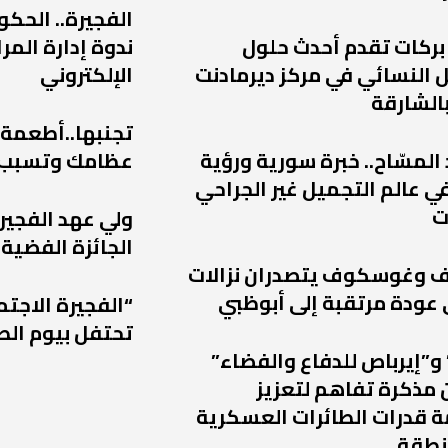
الفجيرة.. الحكو
 بركات تقدم أحدث حلول
ندوة إدارة الم
 النسائي في مركز ديرمادنت
الإلكتروني
الشارقة
تجنبها..أطعمة
 المسّاح.. خبرة سورية ورؤية
عظامك وتسبب
ي عالم التجميل غير الجراحي
ت
ولي عهد الفجير
الجائزة الفضية 
يف وغوسكوف يتصدران نزالات
“الفجيرة الاجتم
تحتفل بيوم الط
و”إيرباص للدفاع والفضاء”
 مذكرة تفاهم لتعزيز
 قدرات الطائرات العسكرية
نطقة