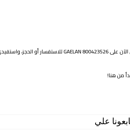
لا تفوتي الفرصة للاهتمام بجمالك بأسعار تنافسية! اتصلي الآن على 800423526 GAELAN للاست
أ من هنا!
ابعونا علي