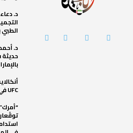
د. دعاء
التجميل
الطبي ب
د. أحمد
حديثة ف
بالإمارا
أنكالا
UFC في عودة مرتقبة إلى أبوظبي
“أمرك” 
توقّعان
استدامة
في الم