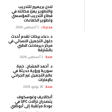
لندن بريميير للتدريب
والتطوير يعزز مكانته في
قطاع التدريب المؤسسي
وتطوير الكفاءات
محليات
2 أغسطس، 2026
د. دعاء بركات تقدم أحدث
حلول التجميل النسائي في
مركز ديرمادنت الطبي
بالشارقة
صحة
2 أغسطس، 2026
د. أحمد المسّاح.. خبرة
سورية ورؤية حديثة في
عالم التجميل غير الجراحي
بالإمارات
صحة
30 يوليو، 2026
أنكالايف وغوسكوف
يتصدران نزالات UFC في
عودة مرتقبة إلى أبوظبي