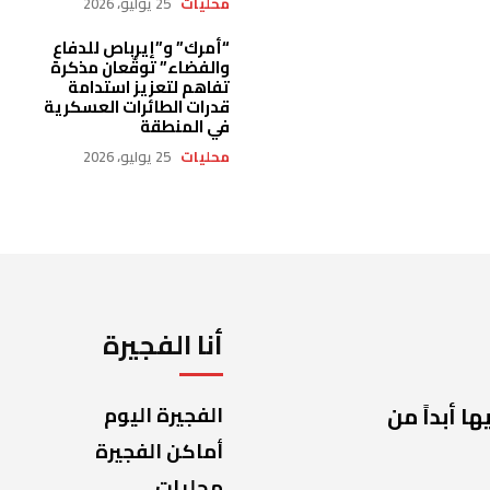
محليات
25 يوليو، 2026
“أمرك” و”إيرباص للدفاع
والفضاء” توقّعان مذكرة
تفاهم لتعزيز استدامة
قدرات الطائرات العسكرية
في المنطقة
محليات
25 يوليو، 2026
أنا الفجيرة
ا أبداً من
الفجيرة اليوم
أماكن الفجيرة
محليات