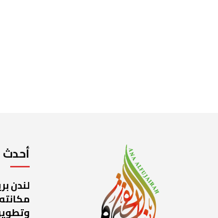
أحدث ا
لندن بر
مكانته
وتطوير